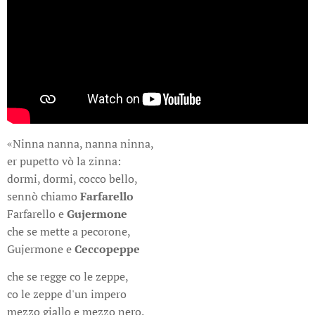
«Ninna nanna, nanna ninna,
er pupetto vò la zinna:
dormi, dormi, cocco bello,
sennò chiamo
Farfarello
Farfarello e
Gujermone
che se mette a pecorone,
Gujermone e
Ceccopeppe
che se regge co le zeppe,
co le zeppe d'un impero
mezzo giallo e mezzo nero.