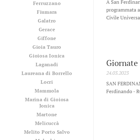
A San Ferdinando
Ferruzzano
programmata anc
Fiumara
Civile Univers
Galatro
Gerace
Giffone
Gioia Tauro
Gioiosa Ionica
Giornate 
Laganadi
24.03.2023
Laureana di Borrello
Locri
SAN FERDINA
Mammola
Ferdinando - 
Marina di Gioiosa
Jonica
Martone
Melicuccà
Melito Porto Salvo