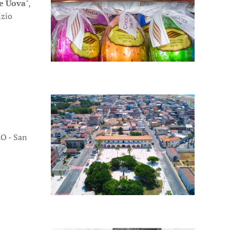
le Uova
",
izio
 - San