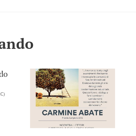
nando
ndo
C)