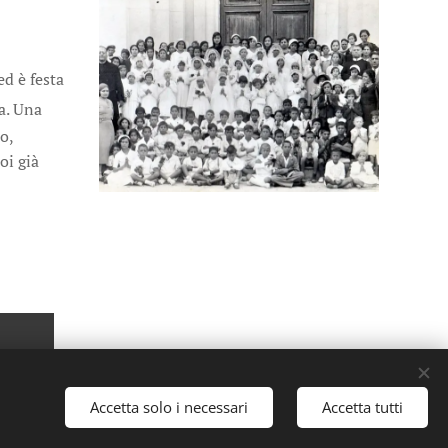
d è festa
a. Una
o,
oi già
Accetta solo i necessari
Accetta tutti