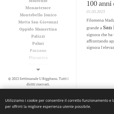
Molochio
100 anni 
Monasterace
01.03.2023
Montebello Jonico
Filomena Madaf
Motta San Giovanni
San
grande a
Oppido Mamertina
signora che ha 
Palizzi
affrontando ap
Palmi
signora l'elevaz
Pazzano
Placanica
Polistena
Riace
© 2023 Settimanale U Riggitanu. Tutti i
Rizziconi
diritti riservati.
Roccaforte del Greco
Creato da La Zanzara -
U mastru
Roccella Jonica
pignataru menti a manica a undi a
Roghudi
Utilizziamo i cookie per consentire il corretto funzionamento e l
voli
per offrirti la migliore esperienza utente possibile.
Rosarno
Cookies