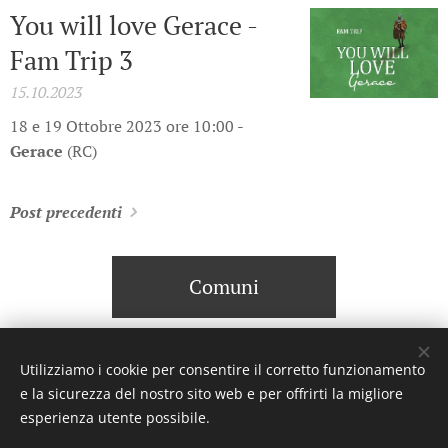
You will love Gerace -
Fam Trip 3
15.10.2023
18 e 19 Ottobre 2023 ore 10:00 -
Gerace
(RC)
Post precedenti
Comuni
Utilizziamo i cookie per consentire il corretto funzionamento
e la sicurezza del nostro sito web e per offrirti la migliore
© 2023 Settimanale U Riggitanu. Tutti i diritti riservati.
esperienza utente possibile.
Creato da La Zanzara -
U mastru pignataru menti a manica a
undi a voli