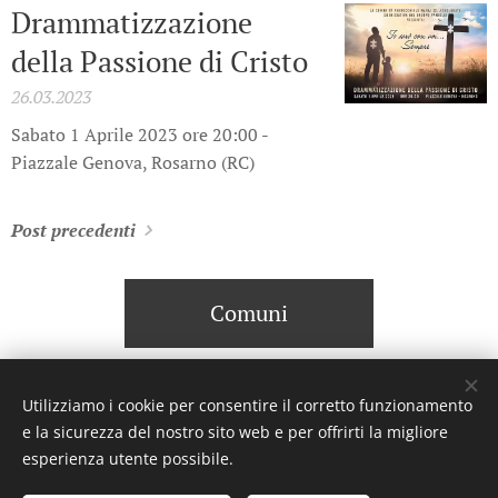
Drammatizzazione
della Passione di Cristo
26.03.2023
Sabato 1 Aprile 2023 ore 20:00 -
Piazzale Genova, Rosarno (RC)
Post precedenti
Comuni
Utilizziamo i cookie per consentire il corretto funzionamento
e la sicurezza del nostro sito web e per offrirti la migliore
© 2023 Settimanale U Riggitanu. Tutti i diritti riservati.
esperienza utente possibile.
Creato da La Zanzara -
U mastru pignataru menti a manica a
undi a voli