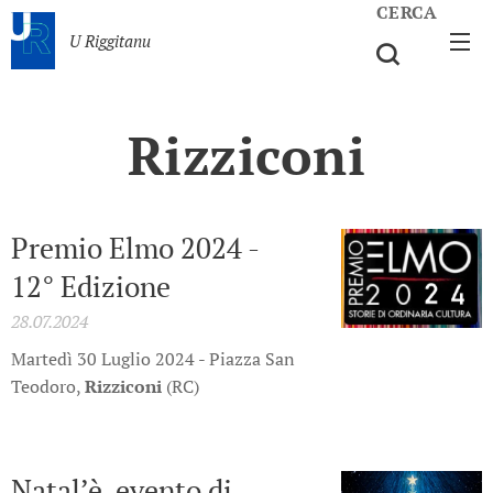
CERCA
U Riggitanu
Rizziconi
Premio Elmo 2024 -
12° Edizione
28.07.2024
Martedì 30 Luglio 2024 - Piazza San
Teodoro,
Rizziconi
(RC)
Natal’è, evento di