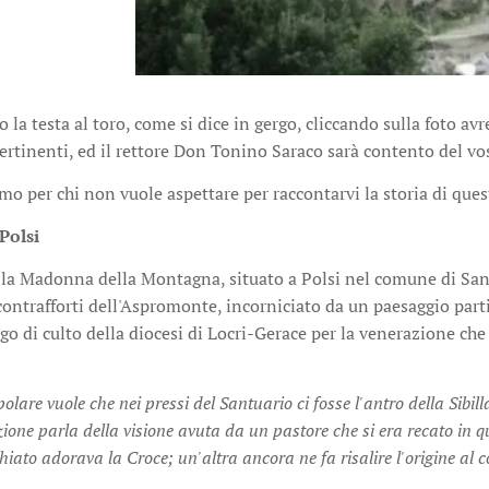
 la testa al toro, come si dice in gergo, cliccando sulla foto avr
rtinenti, ed il rettore Don Tonino Saraco sarà contento del vo
mo per chi non vuole aspettare per raccontarvi la storia di quest
Polsi
lla Madonna della Montagna, situato a Polsi nel comune di San L
 contrafforti dell'Aspromonte, incorniciato da un paesaggio parti
o di culto della diocesi di Locri-Gerace per la venerazione che i
lare vuole che nei pressi del Santuario ci fosse l'antro della Sibilla
ione parla della visione avuta da un pastore che si era recato in qu
iato adorava la Croce; un'altra ancora ne fa risalire l'origine al co