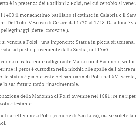
rta è la presenza dei Basiliani a Polsi, nel cui cenobio si ven
el 1400 il monachesimo basiliano si estinse in Calabria e il San
s. Del Tufo, Vescovo di Gerace dal 1730 al 1748. Da allora è sta
 pellegrinaggi (dette "carovane").
si venera a Polsi - una imponente Statua in pietra siracusana,
recata sul posto, proveniente dalla Sicilia, nel 1560.
icroma in calcarenite raffigurante Maria con il Bambino, scolpit
gerirne il peso) è custodita nella nicchia alle spalle dell'altar
o, la statua è già presente nel santuario di Polsi nel XVI secol
 la sua fattura tardo rinascimentale.
nazione della Madonna di Polsi avvenne nel 1881; se ne ripeté 
ota e festante.
utti a settembre a Polsi (comune di San Luca), ma se volete fa
oi.
i