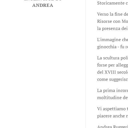
Storicamente ce
ANDREA
Verso la fine d
Risorse con Mon
la presenza dei
L'immagine che 
ginocchia - fu 
La scultura pol
forse per alleg
del XVIII secol
come suggerisce
La prima incoro
moltitudine dev
Vi aspettiamo t
piacere anche n
Andrea Rugger