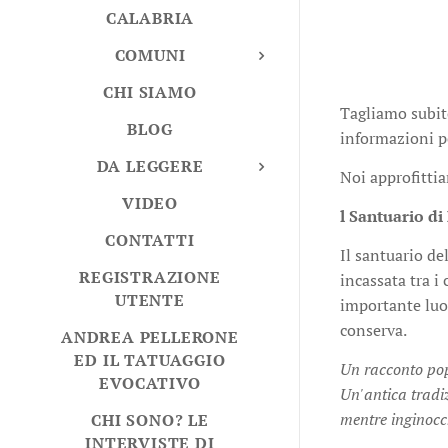
CALABRIA
COMUNI
CHI SIAMO
Tagliamo subito
BLOG
informazioni pe
DA LEGGERE
Noi approfittia
VIDEO
l Santuario di 
CONTATTI
Il santuario de
REGISTRAZIONE
incassata tra i
UTENTE
importante luog
conserva.
ANDREA PELLERONE
ED IL TATUAGGIO
Un racconto popo
EVOCATIVO
Un'antica tradiz
mentre inginocch
CHI SONO? LE
INTERVISTE DI