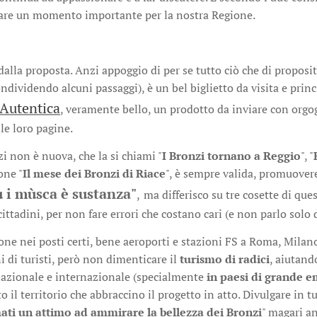
are un momento importante per la nostra Regione.
?
dalla proposta. Anzi appoggio di per se tutto ciò che di propositi
dividendo alcuni passaggi), è un bel biglietto da visita e prin
Autentica
, veramente bello, un prodotto da inviare con orgogl
le loro pagine.
zi non è nuova, che la si chiami "
I Bronzi tornano a Reggio
", "
one "
Il mese dei Bronzi di Riace
", è sempre valida, promuover
u i mùsca è sustanza"
,
ma differisco su tre cosette di que
cittadini, per non fare errori che costano cari (e non parlo solo 
ne nei posti certi, bene aeroporti e stazioni FS a Roma, Milano
 di turisti, però non dimenticare il
turismo di radici
, aiutand
 nazionale e internazionale (specialmente
in paesi di grande e
o il territorio che abbraccino il progetto in atto. Divulgare in t
ati un attimo ad ammirare la bellezza dei Bronzi
" magari a