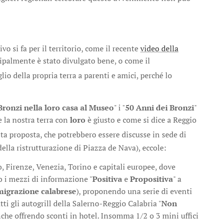
vo si fa per il territorio, come il recente
video della
cipalmente è stato divulgato bene, o come il
io della propria terra a parenti e amici, perché lo
Bronzi nella loro casa al Museo
" i "
50 Anni dei Bronzi
"
e la nostra terra con
loro
è giusto e come si dice a Reggio
sta proposta, che potrebbero essere discusse in sede di
della ristrutturazione di Piazza de Nava), eccole:
, Firenze, Venezia, Torino e capitali europee, dove
o i mezzi di informazione "
Positiva
e
Propositiva
" a
migrazione calabrese
), proponendo una serie di eventi
utti gli autogrill della Salerno-Reggio Calabria "
Non
nche offrendo sconti in hotel. Insomma 1/2 o 3 mini uffici