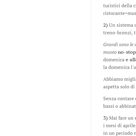
turistici della
ristorante+muse
2)
Un sistema o
treno-bronzi, t
Grandi sono le di
museo
no-stop
domenica
e al
la domenica l'u
Abbiamo migliai
aspetta solo di
Senza contare 
bassi o abbinati
3)
Mai fare un e
i mesi di april
in un periodo n