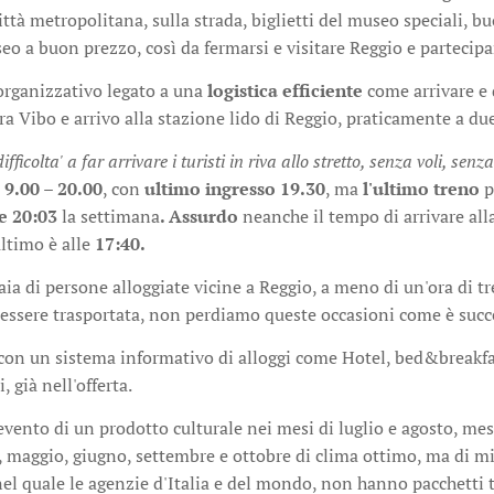
 città metropolitana, sulla strada, biglietti del museo speciali,
o a buon prezzo, così da fermarsi e visitare Reggio e partecipar
rganizzativo legato a una
logistica efficiente
come arrivare e 
ra Vibo e arrivo alla stazione lido di Reggio, praticamente a du
fficolta' a far arrivare i turisti in riva allo stretto, senza voli, sen
 9.00 – 20.00
, con
ultimo ingresso 19.30
, ma
l'ultimo treno
p
le 20:03
la settimana
. Assurdo
neanche il tempo di arrivare alla
ltimo è alle
17:40.
a di persone alloggiate vicine a Reggio, a meno di un'ora di tr
 essere trasportata, non perdiamo queste occasioni come è succ
con un sistema informativo di alloggi come Hotel, bed&breakfas
, già nell'offerta.
vento di un prodotto culturale nei mesi di luglio e agosto, mes
e, maggio, giugno, settembre e ottobre di clima ottimo, ma di m
el quale le agenzie d'Italia e del mondo, non hanno pacchetti tu