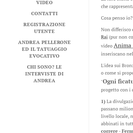
VIDEO
che rappresent
CONTATTI
Cosa penso io
REGISTRAZIONE
Non differisco 
UTENTE
Rai
(pur non con
ANDREA PELLERONE
Anima 
video
ED IL TATUAGGIO
inseriscano nel
EVOCATIVO
L'idea sui Bron
CHI SONO? LE
o come si prop
INTERVISTE DI
ANDREA
Ogni fìcat
"
progetto con i 
1)
La divulgazio
passano milioni
livello locale,
abbinati in tutt
correre -
Ferm