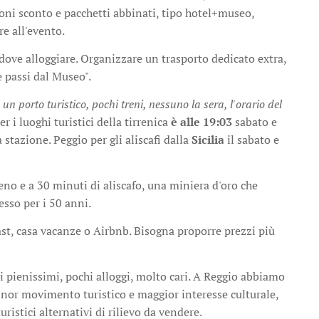
 buoni sconto e pacchetti abbinati, tipo hotel+museo,
e all'evento.
dove alloggiare. Organizzare un trasporto dedicato extra,
e passi dal Museo".
za un porto turistico, pochi treni, nessuno la sera, l'orario del
er i luoghi turistici della tirrenica
è alle 19:03
sabato e
 stazione. Peggio per gli aliscafi dalla
Sicilia
il sabato e
eno e a 30 minuti di aliscafo, una miniera d'oro che
esso per i 50 anni.
t, casa vacanze o Airbnb. Bisogna proporre prezzi più
i pienissimi, pochi alloggi, molto cari. A Reggio abbiamo
inor movimento turistico e maggior interesse culturale,
ristici alternativi di rilievo da vendere.