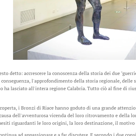
resto detto: accrescere la conoscenza della storia dei due "guerr
conseguenza, l'approfondimento della storia regionale, delle s
 ha lasciato all'intera regione Calabria. Tutto ciò al fine di rius
scoperta, i Bronzi di Riace hanno goduto di una grande attenzi
 causa dell'avventurosa vicenda del loro ritrovamento e della lor
esiti riguardanti le loro origini, la loro destinazione, il motivo
continua ad appassionare e a far discutere. E secondo i due con