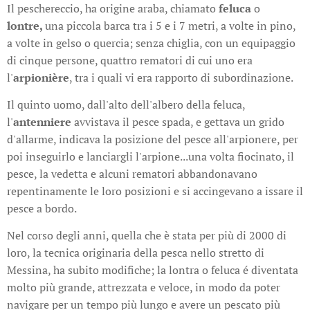
Il peschereccio, ha origine araba, chiamato
feluca
o
lontre,
una piccola barca tra i 5 e i 7 metri, a volte in pino,
a volte in gelso o quercia; senza chiglia, con un equipaggio
di cinque persone, quattro rematori di cui uno era
l'
arpionière
, tra i quali vi era rapporto di subordinazione.
Il quinto uomo, dall'alto dell'albero della feluca,
l'
antenniere
avvistava il pesce spada, e gettava un grido
d'allarme, indicava la posizione del pesce all'arpionere, per
poi inseguirlo e lanciargli l'arpione...una volta fiocinato, il
pesce, la vedetta e alcuni rematori abbandonavano
repentinamente le loro posizioni e si accingevano a issare il
pesce a bordo.
Nel corso degli anni, quella che è stata per più di 2000 di
loro, la tecnica originaria della pesca nello stretto di
Messina, ha subito modifiche; la lontra o feluca é diventata
molto più grande, attrezzata e veloce, in modo da poter
navigare per un tempo più lungo e avere un pescato più