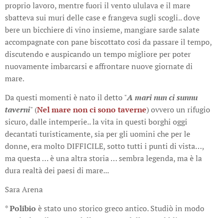
proprio lavoro, mentre fuori il vento ululava e il mare
sbatteva sui muri delle case e frangeva sugli scogli.. dove
bere un bicchiere di vino insieme, mangiare sarde salate
accompagnate con pane biscottato cosi da passare il tempo,
discutendo e auspicando un tempo migliore per poter
nuovamente imbarcarsi e affrontare nuove giornate di
mare.
Da questi momenti è nato il detto "
A mari nun ci sunnu
taverni
" (
Nel mare non ci sono taverne
) ovvero un rifugio
sicuro, dalle intemperie.. la vita in questi borghi oggi
decantati turisticamente, sia per gli uomini che per le
donne, era molto DIFFICILE, sotto tutti i punti di vista…,
ma questa … è una altra storia … sembra legenda, ma è la
dura realtà dei paesi di mare...
Sara Arena
*
Polibio
è stato uno storico greco antico. Studiò in modo