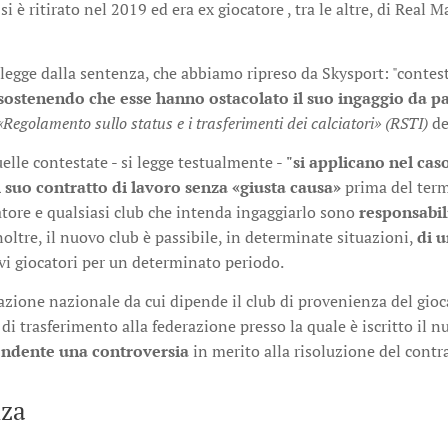
si è ritirato nel 2019 ed era ex giocatore , tra le altre, di Real
si legge dalla sentenza, che abbiamo ripreso da Skysport: "conte
sostenendo che esse hanno ostacolato il suo ingaggio da par
«Regolamento sullo status e i trasferimenti dei calciatori» (RSTI)
de
elle contestate - si legge testualmente -
"si applicano nel caso
il suo contratto di lavoro senza «giusta causa»
prima del term
iatore e qualsiasi club che intenda ingaggiarlo sono
responsabil
oltre, il nuovo club è passibile, in determinate situazioni,
di 
vi giocatori per un determinato periodo.
razione nazionale da cui dipende il club di provenienza del gioca
di trasferimento alla federazione presso la quale è iscritto il 
endente una controversia
in merito alla risoluzione del contr
nza