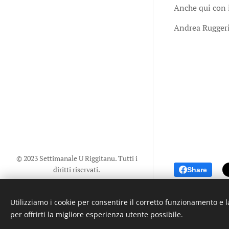
Anche qui con 
Andrea Rugger
© 2023 Settimanale U Riggitanu. Tutti i
diritti riservati.
Share
Creato da La Zanzara -
U mastru
pignataru menti a manica a undi a
Utilizziamo i cookie per consentire il corretto funzionamento e l
voli
per offrirti la migliore esperienza utente possibile.
Cookies