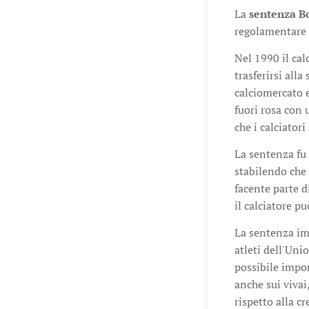
La
sentenza 
regolamentare i
Nel 1990 il ca
trasferirsi all
calciomercato e
fuori rosa con 
che i calciator
La sentenza fu 
stabilendo che 
facente parte d
il calciatore p
La sentenza imp
atleti dell'Uni
possibile impor
anche sui vivai,
rispetto alla cr