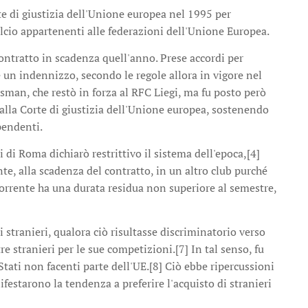
e di giustizia dell'Unione europea nel 1995 per
calcio appartenenti alle federazioni dell'Unione Europea.
ontratto in scadenza quell'anno. Prese accordi per
e un indennizzo, secondo le regole allora in vigore nel
sman, che restò in forza al RFC Liegi, ma fu posto però
alla Corte di giustizia dell'Unione europea, sostenendo
ipendenti.
i di Roma dichiarò restrittivo il sistema dell'epoca,[4]
te, alla scadenza del contratto, in un altro club purché
 corrente ha una durata residua non superiore al semestre,
 stranieri, qualora ciò risultasse discriminatorio verso
e stranieri per le sue competizioni.[7] In tal senso, fu
Stati non facenti parte dell'UE.[8] Ciò ebbe ripercussioni
nifestarono la tendenza a preferire l'acquisto di stranieri