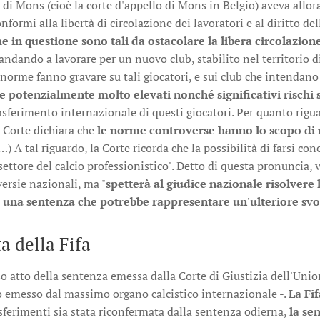
 di Mons (cioè la corte d'appello di Mons in Belgio) aveva allora
formi alla libertà di circolazione dei lavoratori e al diritto de
 in questione sono tali da ostacolare la libera circolazione
à andando a lavorare per un nuovo club, stabilito nel territorio
te norme fanno gravare su tali giocatori, e sui club che intendano
e potenzialmente molto elevati nonché significativi rischi 
rasferimento internazionale di questi giocatori. Per quanto riguar
a Corte dichiara che
le norme controverse hanno lo scopo di r
…) A tal riguardo, la Corte ricorda che la possibilità di farsi c
settore del calcio professionistico". Detto di questa pronuncia,
ersie nazionali, ma "
spetterà al giudice nazionale risolvere
una sentenza che potrebbe rappresentare un'ulteriore svol
a della Fifa
so atto della sentenza emessa dalla Corte di Giustizia dell'Unio
 emesso dal massimo organo calcistico internazionale -.
La Fif
sferimenti sia stata riconfermata dalla sentenza odierna,
la se