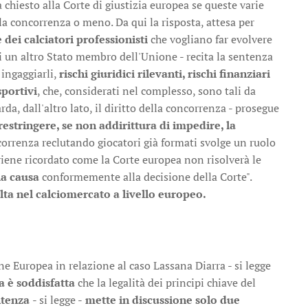
 chiesto alla Corte di giustizia europea se queste varie
lla concorrenza o meno. Da qui la risposta, attesa per
 dei calciatori professionisti
che vogliano far evolvere
 di un altro Stato membro dell'Unione - recita la sentenza
 ingaggiarli,
rischi giuridici rilevanti, rischi finanziari
sportivi
, che, considerati nel complesso, sono tali da
da, dall'altro lato, il diritto della concorrenza - prosegue
estringere, se non addirittura di impedire, la
oncorrenza reclutando giocatori già formati svolge un ruolo
 viene ricordato come la Corte europea non risolverà le
 la causa
conformemente alla decisione della Corte".
ta nel calciomercato a livello europeo.
ne Europea in relazione al caso Lassana Diarra - si legge
a è soddisfatta
che la legalità dei principi chiave del
ntenza
- si legge -
mette in discussione solo due