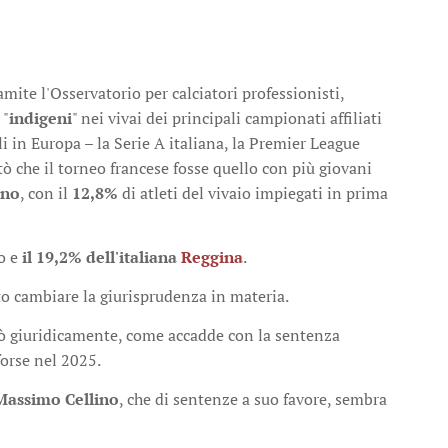
amite l'Osservatorio per calciatori professionisti,
 "
indigeni
" nei vivai dei principali campionati affiliati
in Europa – la Serie A italiana, la Premier League
ltò che il torneo francese fosse quello con più giovani
ano
, con il
12,8%
di atleti del vivaio impiegati in prima
ao e
il 19,2% dell'italiana
Reggina
.
to cambiare la giurisprudenza in materia.
ò giuridicamente, come accadde con la sentenza
forse nel 2025.
Massimo Cellino
, che di sentenze a suo favore, sembra