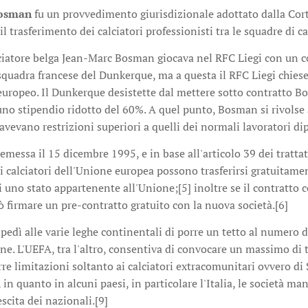
Bosman
fu un provvedimento giurisdizionale adottato dalla Cort
l trasferimento dei calciatori professionisti tra le squadre di 
lciatore belga Jean-Marc Bosman giocava nel RFC Liegi con un c
a squadra francese del Dunkerque, ma a questa il RFC Liegi chies
uropeo. Il Dunkerque desistette dal mettere sotto contratto Bo
uno stipendio ridotto del 60%. A quel punto, Bosman si rivolse 
i avevano restrizioni superiori a quelli dei normali lavoratori d
emessa il 15 dicembre 1995, e in base all'articolo 39 dei trattat
i calciatori dell'Unione europea possono trasferirsi gratuitamen
i uno stato appartenente all'Unione;[5] inoltre se il contratto
uò firmare un pre-contratto gratuito con la nuova società.[6]
edì alle varie leghe continentali di porre un tetto al numero di
one. L'UEFA, tra l'altro, consentiva di convocare un massimo di tr
re limitazioni soltanto ai calciatori extracomunitari ovvero di 
 in quanto in alcuni paesi, in particolare l'Italia, le società ma
escita dei nazionali.[9]