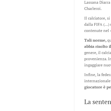
Lassana Diarra 
Charleroi.
Il calciatore, 
dalla FIFA (…)
contenute nel
Tali norme,
qu
abbia risolto 
genere, il calc
provenienza. In
ingaggiare nuo
Infine, la fede
internazionale 
giocatore è p
La sente