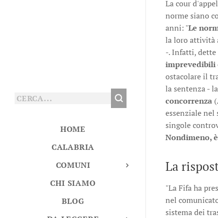
La cour d'appel
norme siano con
anni: "
Le norme
la loro attivit
-. Infatti, det
imprevedibili 
ostacolare il t
la sentenza - l
concorrenza
(
essenziale nel 
singole controv
HOME
Nondimeno, è 
CALABRIA
La rispost
COMUNI
CHI SIAMO
"La Fifa ha pre
nel comunicato
BLOG
sistema dei tra