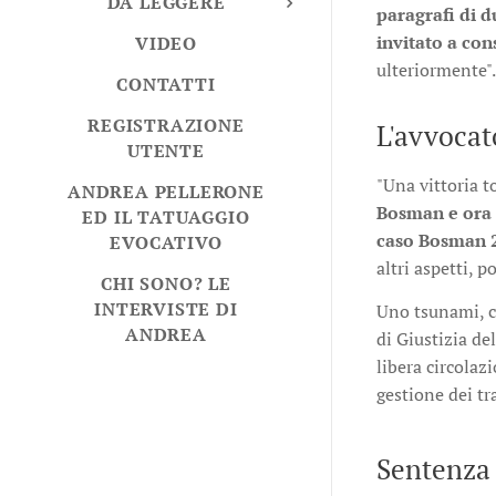
DA LEGGERE
paragrafi di d
invitato a con
VIDEO
ulteriormente".
CONTATTI
REGISTRAZIONE
L'avvocat
UTENTE
"Una vittoria 
ANDREA PELLERONE
Bosman e ora 
ED IL TATUAGGIO
caso Bosman 
EVOCATIVO
altri aspetti, 
CHI SONO? LE
INTERVISTE DI
Uno tsunami, c
ANDREA
di Giustizia de
libera circolaz
gestione dei tr
Sentenza