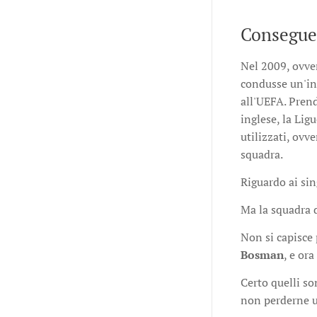
Consegue
Nel 2009, ovve
condusse un'ind
all'UEFA. Pren
inglese, la Lig
utilizzati, ovv
squadra.
Riguardo ai sin
Ma la squadra d
Non si capisce 
Bosman
, e ora
Certo quelli so
non perderne 