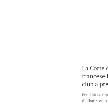
La Corte 
francese L
club a pr
Era il 2014 all
(il Charleroi in