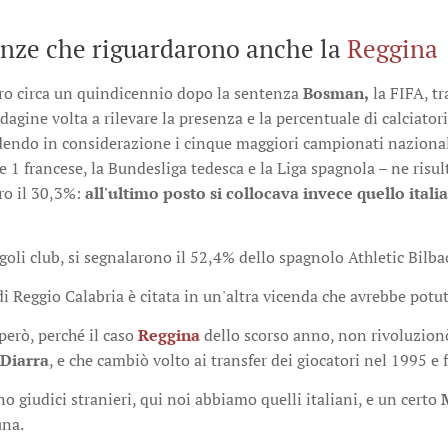
nze che riguardarono anche la
Reggina
ro circa un quindicennio dopo la sentenza
Bosman,
la FIFA, tr
agine volta a rilevare la presenza e la percentuale di calciatori
dendo in considerazione i cinque maggiori campionati nazionali 
ue 1 francese, la Bundesliga tedesca e la Liga spagnola – ne risu
ero il 30,3%:
all'ultimo posto si collocava invece quello itali
goli club, si segnalarono il 52,4% dello spagnolo Athletic Bilb
i Reggio Calabria è citata in un'altra vicenda che avrebbe potu
però, perché il caso
Reggina
dello scorso anno, non rivoluzion
Diarra
, e che cambiò volto ai transfer dei giocatori nel 1995 e 
no giudici stranieri, qui noi abbiamo quelli italiani, e un certo
una.