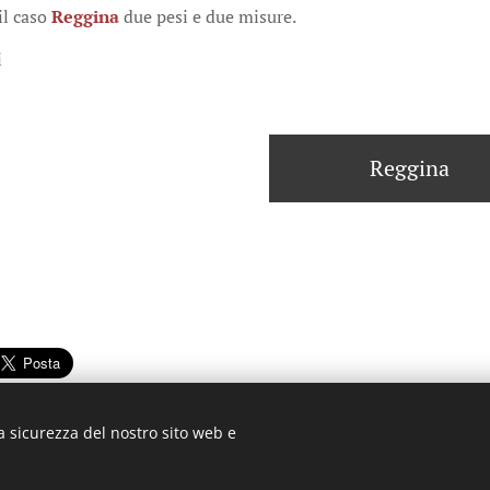
il caso
Reggina
due pesi e due misure.
i
Reggina
a sicurezza del nostro sito web e