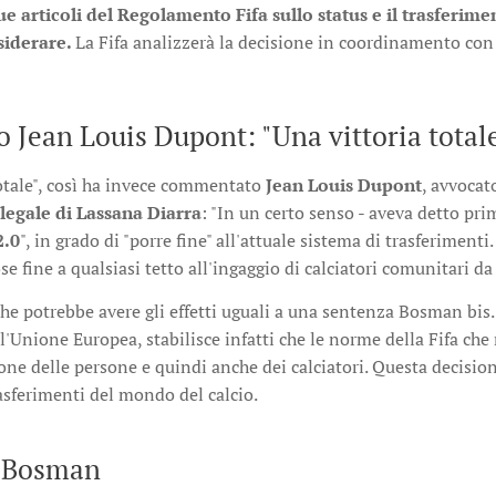
ue articoli del Regolamento Fifa sullo status e il trasferime
siderare.
La Fifa analizzerà la decisione in coordinamento con
o Jean Louis Dupont: "Una vittoria total
totale", così ha invece commentato
Jean Louis Dupont
, avvocat
legale di Lassana Diarra
: "In un certo senso - aveva detto pr
2.0
", in grado di "porre fine" all'attuale sistema di trasferimen
pose fine a qualsiasi tetto all'ingaggio di calciatori comunitari 
he potrebbe avere gli effetti uguali a una sentenza Bosman bis.
ll'Unione Europea, stabilisce infatti che le norme della Fifa ch
ione delle persone e quindi anche dei calciatori. Questa decisi
asferimenti del mondo del calcio.
 Bosman