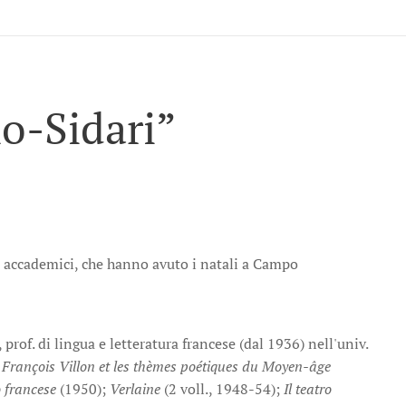
no-Sidari”
ri accademici, che hanno avuto i natali a Campo
rof. di lingua e letteratura francese (dal 1936) nell'univ.
:
François Villon et les thèmes poétiques du Moyen-âge
o francese
(1950);
Verlaine
(2 voll., 1948-54);
Il teatro