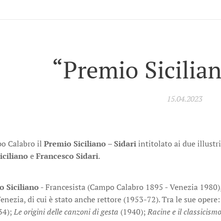
“Premio Sicilia
15.04.2023
o Calabro il
Premio Siciliano – Sidari
intitolato ai due illust
Siciliano
e
Francesco Sidari
.
lo Siciliano -
Francesista (Campo Calabro 1895 - Venezia 1980), p
Venezia, di cui è stato anche rettore (1953-72). Tra le sue opere
34);
Le origini delle canzoni di gesta
(1940);
Racine e il classicism