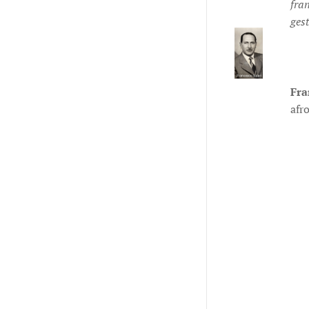
fran
gest
Fra
afr