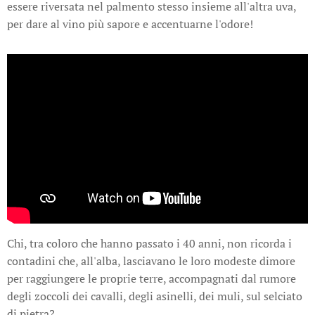
essere riversata nel palmento stesso insieme all'altra uva,
per dare al vino più sapore e accentuarne l'odore!
Chi, tra coloro che hanno passato i 40 anni, non ricorda i
contadini che, all'alba, lasciavano le loro modeste dimore
per raggiungere le proprie terre, accompagnati dal rumore
degli zoccoli dei cavalli, degli asinelli, dei muli, sul selciato
di pietra?