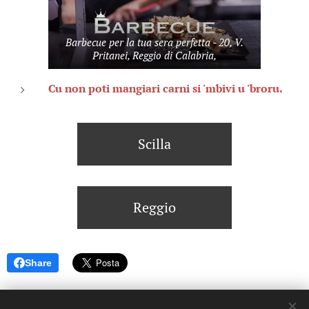
Barbecue per la tua sera perfetta - 20, V.
Pritanei, Reggio di Calabria,
Cu non poti mangiari carni si 'mbivi u 'broru.
Scilla
Reggio
Share