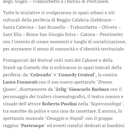
degli Angeli – Trabocchetto e i fortini di Pentimele.
Tutte le iniziative si svolgeranno in spazi urbani e siti
culturali della periferia di Reggio Calabria (Gebbione –
Santa Caterina – San Brunello – Trabocchetto – Oliveto –
Sant'Elia – Rione San Giorgio Extra – Catona – Pentimele)
con l'intento di creare momenti e luoghi di socializzazione,
per accrescere il senso di comunità e d'identità territoriale.
Protagonisti del festival volti noti del Cabaret e della
Stand-up Comedy che si esibiranno in spazi teatrali della
periferia: da "
Colorado
" e "
Comedy Central
", la comica
Laura Formenti
con il suo nuovo spettacolo "
Drama
Queen
", direttamente da "
Zelig
"
Giancarlo Barbara
con il
personaggio dei trailers cinematografici, il teatro comico e
visuale dell'attrice
Roberta Paolini
nella "
Supercasalinga
",
tra macchie da pulire e una casa da rassettare. E ancora, lo
spettacolo musicale "
Omaggio a Napoli
" con il gruppo
reggino "
Partenope
" ed eventi natalizi dedicati ai bambini