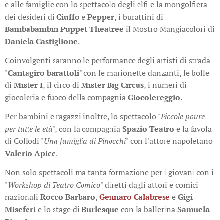
e alle famiglie con lo spettacolo degli elfi e la mongolfiera
dei desideri di
Ciuffo
e
Pepper
, i burattini di
Bambabambin Puppet Theatree
il Mostro Mangiacolori di
Daniela Castiglione
.
Coinvolgenti saranno le performance degli artisti di strada
"
Cantagiro barattoli
" con le marionette danzanti, le bolle
di
Mister I
, il circo di
Mister Big Circus
, i numeri di
giocoleria e fuoco della compagnia
Giocolereggio
.
Per bambini e ragazzi inoltre, lo spettacolo "
Piccole paure
per tutte le età
", con la compagnia
Spazio Teatro
e la favola
di Collodi "
Una famiglia di Pinocchi
" con l'attore napoletano
Valerio Apice
.
Non solo spettacoli ma tanta formazione per i giovani con i
"
Workshop di Teatro Comico
" diretti dagli attori e comici
nazionali
Rocco Barbaro
,
Gennaro Calabrese
e
Gigi
Miseferi
e lo stage di
Burlesque
con la ballerina
Samuela