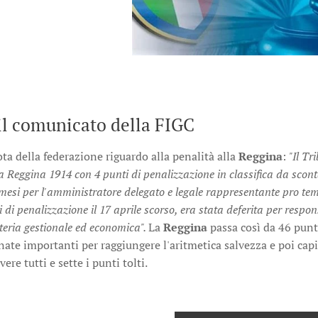
il comunicato della FIGC
ota della federazione riguardo alla penalità alla
Reggina
:
"Il Tr
a Reggina 1914 con 4 punti di penalizzazione in classifica da scon
3 mesi per l'amministratore delegato e legale rappresentante pro te
di penalizzazione il 17 aprile scorso, era stata deferita per respon
teria gestionale ed economica".
La
Reggina
passa così da 46 punti
nate importanti per raggiungere l'aritmetica salvezza e poi capi
ere tutti e sette i punti tolti.