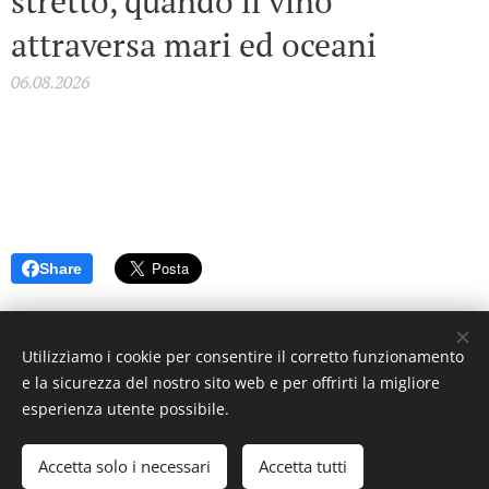
stretto, quando il vino
attraversa mari ed oceani
06.08.2026
Share
Utilizziamo i cookie per consentire il corretto funzionamento
e la sicurezza del nostro sito web e per offrirti la migliore
© 2023 Settimanale U Riggitanu. Tutti i diritti riservati.
esperienza utente possibile.
Creato da La Zanzara -
U mastru pignataru menti a manica a
undi a voli
Accetta solo i necessari
Accetta tutti
Cookies