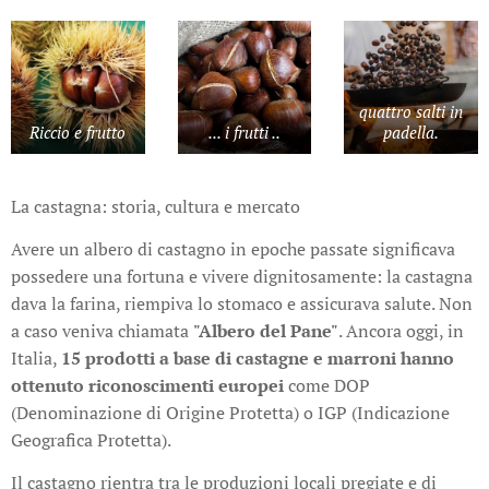
quattro salti in
Riccio e frutto
... i frutti ..
padella.
La castagna: storia, cultura e mercato
Avere un albero di castagno in epoche passate significava
possedere una fortuna e vivere dignitosamente: la castagna
dava la farina, riempiva lo stomaco e assicurava salute. Non
a caso veniva chiamata
"Albero del Pane"
. Ancora oggi, in
Italia,
15 prodotti a base di castagne e marroni hanno
ottenuto riconoscimenti europei
come DOP
(Denominazione di Origine Protetta) o IGP (Indicazione
Geografica Protetta).
Il castagno rientra tra le produzioni locali pregiate e di