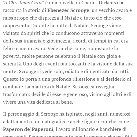
"A Christmas Carol"
è una novella di Charles Dickens che
racconta la storia di
Ebenezer Scrooge
, un vecchio avaro e
misantropo che disprezza il Natale e tutto ciò che esso
rappresenta. Durante la notte di Natale, Scrooge viene
visitato da spiriti che lo conducono attraverso momenti
della sua infanzia e giovinezza, ricordi di tempi in cui era
felice e meno avaro. Vede anche come, nonostante la
povertà, molte persone celebrano il Natale con gioia e
serenità. Uno degli eventi più toccanti è la visione della sua
morte: Scrooge si vede solo, odiato e dimenticato da tutti.
Questo lo porta a una profonda riflessione e al desiderio di
cambiare. La mattina di Natale, Scrooge si risveglia
trasformato: decide di essere generoso, vicino agli altri e di
vivere una vita dedicata al bene.
Il personaggio di Scrooge ha ispirato, negli anni, numerosi
adattamenti cinematografici e anche figure iconiche come
Paperon de' Paperoni
, l'avaro milionario e banchiere di
paperopoli. Scrooge rappresenta quelle persone che per 364