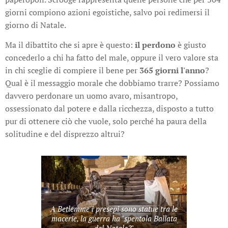
giorni compiono azioni egoistiche, salvo poi redimersi il
giorno di Natale.
Ma il dibattito che si apre è questo:
il perdono
è giusto
concederlo a chi ha fatto del male, oppure il vero valore sta
in chi sceglie di compiere il bene per
365 giorni l'anno
?
Qual è il messaggio morale che dobbiamo trarre? Possiamo
davvero perdonare un uomo avaro, misantropo,
ossessionato dal potere e dalla ricchezza, disposto a tutto
pur di ottenere ciò che vuole, solo perché ha paura della
solitudine e del disprezzo altrui?
A Betlemme i presepi sono statue tra le
macerie, la guerra ha "spentola Ballata
del Natale?"