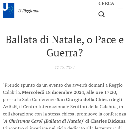
CERCA
U Riggitanu
Ballata di Natale, o Pace e
Guerra?
17.12.2024
"Prendo spunto da un evento che avverrà domani a Reggio
Calabria.
Mercoledì 18 dicembre 2024
,
alle ore 17:30
,
presso la Sala Conferenze
San Giorgio della Chiesa degli
Artisti
, il Centro Internazionale Scrittori della Calabria, in
collaborazione con la stessa chiesa, promuove la conferenza
'
A Christmas Carol (Ballata di Natale)
'
di
Charles Dickens
.
L'incontro si inserisce nel ciclo dedicato alla letteratura di