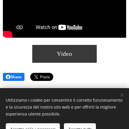
Video
Share
Utilizziamo i cookie per consentire il corretto funzionamento
e la sicurezza del nostro sito web e per offrirti la migliore
© 2023 Settimanale U Riggitanu. Tutti i diritti riservati.
esperienza utente possibile.
Creato da La Zanzara -
U mastru pignataru menti a manica a
undi a voli