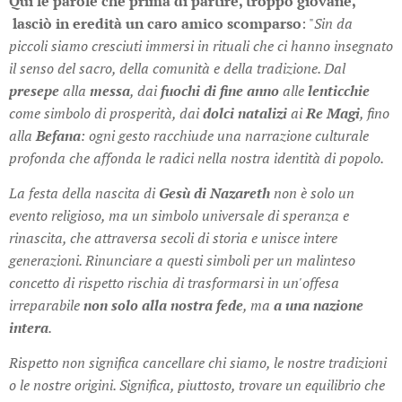
Qui le parole che prima di partire, troppo giovane,
lasciò in eredità un caro amico scomparso
: "
Sin da
piccoli siamo cresciuti immersi in rituali che ci hanno insegnato
il senso del sacro, della comunità e della tradizione. Dal
presepe
alla
messa
, dai
f
uochi di fine anno
alle
lenticchie
come simbolo di prosperità, dai
dolci natalizi
ai
Re Magi
, fino
alla
Befana
: ogni gesto racchiude una narrazione culturale
profonda che affonda le radici nella nostra identità di popolo.
La festa della nascita di
Gesù di Nazareth
non è solo un
evento religioso, ma un simbolo universale di speranza e
rinascita, che attraversa secoli di storia e unisce intere
generazioni. Rinunciare a questi simboli per un malinteso
concetto di rispetto rischia di trasformarsi in un'offesa
irreparabile
non solo alla nostra fede
, ma
a una nazione
intera
.
Rispetto non significa cancellare chi siamo, le nostre tradizioni
o le nostre origini. Significa, piuttosto, trovare un equilibrio che