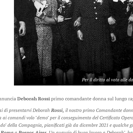
Per il diritto al voto alle 
annuncia
Deborah Rossi
primo comandante donna sul lungo ra
si di presentarvi Deborah
Rossi,
il nostro primo Comandante donna 
lota ai comandi volo "demo" per il conseguimento del Certificato O
do" della Compagnia, pianificati già da dicembre 2021 e qualche 
a
Roma
a
Buenos Aires
. Un augurio di buon lavoro a Deborah", ha 