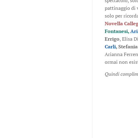
spettacolo, sol
pattinaggio di 
solo per ricor
Novella Calleg
Fontanesi,
Ar
Errigo
, Elisa 
Carli
, Stefania
Arianna Ferre
ormai non esis
Quindi complim