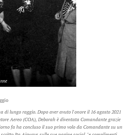
donne
ggio
di lungo raggio. Dopo aver avuto l'onore il 16 agosto 2021
peratore Aereo (COA), Deborah è diventata Comandante grazie
giorno fa ha concluso il suo primo volo da Comandante su un
scritto Ita Airways sulle sue pagine social, "e complimenti