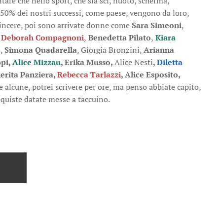
ntare che nello sport, che sia sci, nuoto, scherma,
il 50% dei nostri successi, come paese, vengono da loro,
 vincere, poi sono arrivate donne come
Sara Simeoni
,
,
Deborah Compagnoni
,
Benedetta Pilato
,
Kiara
o,
Simona Quadarell
a
, Giorgia Bronzini,
Arianna
ppi
,
Alice Mizzau
, Erika Musso,
Alice Nesti
,
Diletta
erita Panziera,
Rebecca Tarlazzi
,
Alice Esposito,
e alcune, potrei scrivere per ore, ma penso abbiate capito,
quiste datate messe a taccuino.