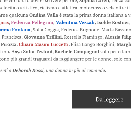
o ne cito una o dovrei scrivere per ore,
Sophia Loren
, senza co
velocità o artistico, ciclismo e atletica, motocross o vela oltre 
darne qualcuna
Ondina Valla
è stata la prima donna italiana a
aris
,
Federica Pellegrini
,
Valentina Vezzali
,
Isolde Kostner
ianna Fontana
,
Sofia Goggia, Federica Brignone, Marta Bassin
Di Francisca,
Giovanna Trillini
, Rossella Fiamingo,
Alessia Fili
 Pirozzi,
Chiara Masini Luccetti
,
Elisa Longo Borghini,
Margh
ntino
, Asya Sofia Testoni, Rachele Campagnol
solo per citarn
tono più grandi traguardi da raggiungere per le donne, solo con
enti a
Deborah Rossi
, una donna in più al comando.
Da leggere