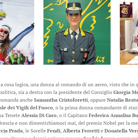
una cosa logica, una donna al comando di un aereo, visto che i
litica, sia a destra con la presidente del Consiglio
Giorgia M
e comanda anche
Samantha Cristoforetti
, oppure
Natalia Rest
le dei Vigili del Fuoco
, o la prima donna comandante di staz
sa Tenete
Alessia Di Caro
, o il Capitano
Federica Annalisa Bu
 Brescia e non dimentichiamoci mai, del premio Nobel per la m
cia Prada
, le Sorelle
Fendi
,
Alberta Ferretti
e
Donatella Ver