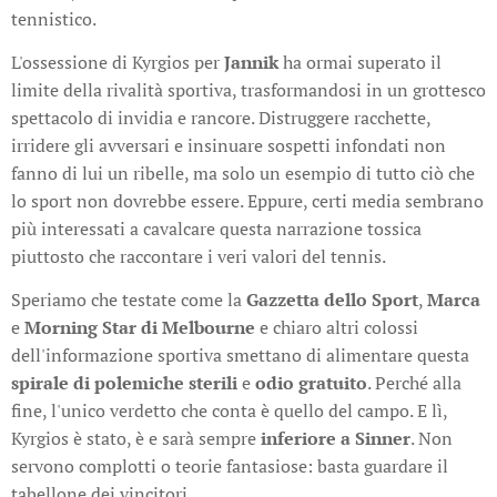
tennistico.
L'ossessione di Kyrgios per
Jannik
ha ormai superato il
limite della rivalità sportiva, trasformandosi in un grottesco
spettacolo di invidia e rancore. Distruggere racchette,
irridere gli avversari e insinuare sospetti infondati non
fanno di lui un ribelle, ma solo un esempio di tutto ciò che
lo sport non dovrebbe essere. Eppure, certi media sembrano
più interessati a cavalcare questa narrazione tossica
piuttosto che raccontare i veri valori del tennis.
Speriamo che testate come la
Gazzetta dello Sport
,
Marca
e
Morning Star di Melbourne
e chiaro
altri colossi
dell'informazione sportiva smettano di alimentare questa
spirale di polemiche
sterili
e
odio gratuito
. Perché alla
fine, l'unico verdetto che conta è quello del campo. E lì,
Kyrgios è stato, è e sarà sempre
inferiore a Sinner
. Non
servono complotti o teorie fantasiose: basta guardare il
tabellone dei vincitori.