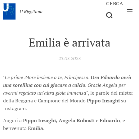
CERCA
U Riggitanu
Emilia è arrivata
23.03.2023
"Le prime 24ore insieme a te, Principessa.
Ora Edoardo avrà
una sorellina con cui giocare a calcio
. Grazie Angela per
avermi regalato un'altra gioia immensa"
, le parole del mister
della Reggina e Campione del Mondo
Pippo Inzaghi
su
Instagram.
Auguri a
Pippo Inzaghi,
Angela Robusti
e
Edoardo
, e
benvenuta
Emilia
.