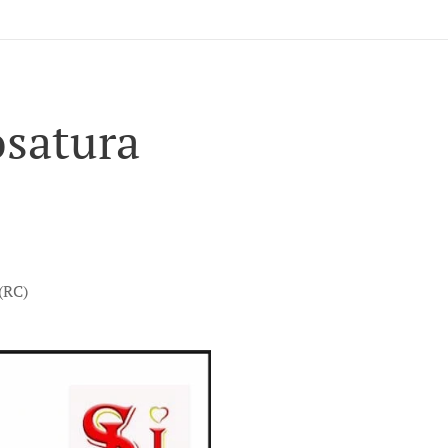
osatura
(RC)