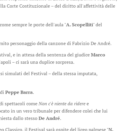
a Corte Costituzionale – del diritto all'affettività delle
e come sempre le porte dell'aula "
A. Scopelliti
" del
omito personaggio della canzone di Fabrizio De André.
stival, e in attesa della sentenza del giudice
Marco
apoli – ci sarà una duplice sorpresa.
si simulati del Festival – della stessa imputata,
 di
Peppe Barra
.
 di spettacoli come
Non c'è niente da ridere
e
ocato in un vero tribunale per difendere colei che lui
hiesta dallo stesso
De André
.
o Classico, il Festival sarà ospite del liceo palmese "
N.