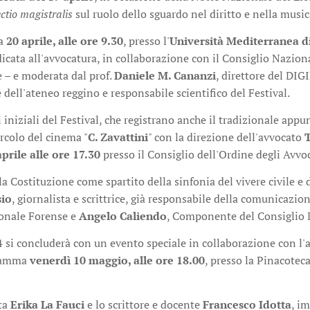
ectio magistralis
sul ruolo dello sguardo nel diritto e nella music
a
20 aprile, alle ore 9.30
, presso l'
Università Mediterranea d
cata all'avvocatura, in collaborazione con il Consiglio Naziona
 – e moderata dal prof.
Daniele M. Cananzi
, direttore del DI
ell'ateneo reggino e responsabile scientifico del Festival.
i iniziali del Festival, che registrano anche il tradizionale ap
rcolo del cinema "
C. Zavattini
" con la direzione dell'avvocato
rile alle ore 17.30
presso il Consiglio dell'Ordine degli Avvoc
la Costituzione come spartito della sinfonia del vivere civile 
sio
, giornalista e scrittrice, già responsabile della comunicazio
onale Forense e
Angelo Caliendo
, Componente del Consiglio Di
4 si concluderà con un evento speciale in collaborazione con l'
gramma
venerdì 10 maggio, alle ore 18.00
, presso la Pinacoteca
sta
Erika La Fauci
e lo scrittore e docente
Francesco Idotta
, i