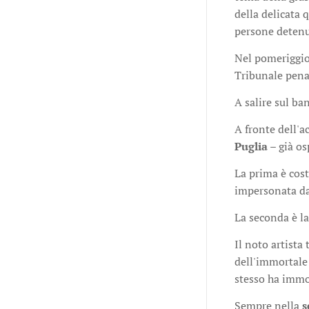
della delicata 
persone detenu
Nel pomeriggio
Tribunale pena
A salire sul ba
A fronte dell'
Puglia
– già os
La prima è cost
impersonata dal
La seconda è la
Il noto artista 
dell'immortal
stesso ha immor
Sempre nella
s