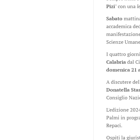
Pizi
" con una
l
Sabato
mattin
accademica dedi
manifestazione
Scienze Umane d
I quattro giorn
Calabria
dal Ci
domenica 21 ap
A discutere del
Donatella Sta
Consiglio Nazi
L'edizione 202
Palmi in pro
Repaci.
Ospiti la giuri