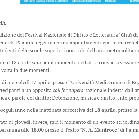
MA
izione del Festival Nazionale di Diritto e Letteratura "
Città di
enerdì 19 aprile registra i primi appuntamenti già tra mercoled
studenti delle scuole superiori non solo dell'area metropolitana
7 e il 18 aprile sarà poi il momento dell'altra consueta sessio
a volta in due momenti.
di mercoledì 17 aprile, presso l'Università Mediterranea di Regg
rtecipanti a un'apposita
call for papers
nazionale indetta dall'at
ca e parole del diritto; Detenzione, musica e diritto; Interpret
roseguiranno nella mattinata successiva del
18 aprile
, presso la
rata di giovedì, invece, sarà il momento di un evento straordin
programma
alle 18.00
presso il Teatro "
N. A. Manfroce
" di Palmi