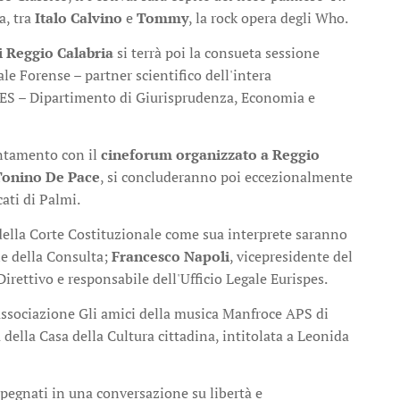
a, tra
Italo Calvino
e
Tommy
, la rock opera degli Who.
i Reggio Calabria
si terrà poi la consueta sessione
le Forense – partner scientifico dell'intera
GIES – Dipartimento di Giurisprudenza, Economia e
puntamento con il
cineforum organizzato a Reggio
Tonino De Pace
, si concluderanno poi eccezionalmente
ati di Palmi.
e della Corte Costituzionale come sua interprete saranno
ne della Consulta;
Francesco Napoli
, vicepresidente del
rettivo e responsabile dell'Ufficio Legale Eurispes.
associazione Gli amici della musica Manfroce APS di
 della Casa della Cultura cittadina, intitolata a Leonida
mpegnati in una conversazione su libertà e