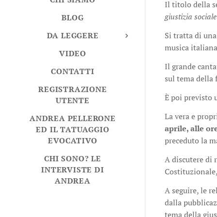
Il titolo della
giustizia social
BLOG
Si tratta di un
DA LEGGERE
musica italiana
VIDEO
Il grande cant
CONTATTI
sul tema della f
REGISTRAZIONE
È poi previsto 
UTENTE
La vera e propr
ANDREA PELLERONE
aprile, alle or
ED IL TATUAGGIO
preceduto la m
EVOCATIVO
CHI SONO? LE
A discutere di 
INTERVISTE DI
Costituzionale,
ANDREA
A seguire, le r
dalla pubblica
tema della gius