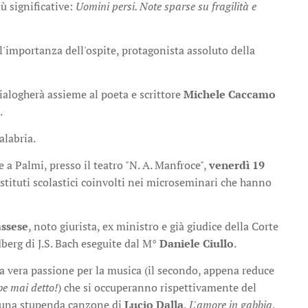
iù significative:
Uomini persi. Note sparse su fragilità e
r l'importanza dell'ospite, protagonista assoluto della
alogherà assieme al poeta e scrittore
Michele Caccamo
.
alabria.
 a Palmi, presso il teatro "N. A. Manfroce",
venerdì 19
 istituti scolastici coinvolti nei microseminari che hanno
assese
, noto giurista, ex ministro e già giudice della Corte
berg di J.S. Bach eseguite dal M°
Daniele Ciullo
.
na vera passione per la musica (il secondo, appena reduce
be mai detto!
) che si occuperanno rispettivamente del
 una stupenda canzone di
Lucio Dalla
,
L'amore in gabbia
,