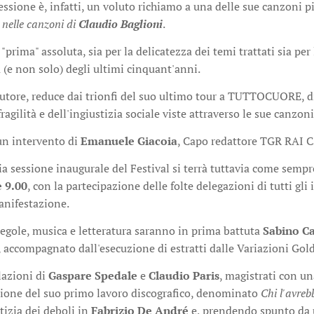
 sessione è, infatti, un voluto richiamo a una delle sue canzoni p
e nelle canzoni di
Claudio Baglioni
.
a "prima" assoluta, sia per la delicatezza dei temi trattati sia pe
 (e non solo) degli ultimi cinquant'anni.
autore, reduce dai trionfi del suo ultimo tour a TUTTOCUORE, di
ragilità e dell'ingiustizia sociale viste attraverso le sue canzoni
un intervento di
Emanuele Giacoia
, Capo redattore TGR RAI C
ia sessione inaugurale del Festival si terrà tuttavia come sempre
e 9.00
, con la partecipazione delle folte delegazioni di tutti gli
anifestazione.
regole, musica e letteratura saranno in prima battuta
Sabino C
 accompagnato dall'esecuzione di estratti dalle Variazioni Gold
elazioni di
Gaspare Spedale
e
Claudio Paris
, magistrati con u
zione del suo primo lavoro discografico, denominato
Chi l'avreb
tizia dei deboli in
Fabrizio De André
e, prendendo spunto da