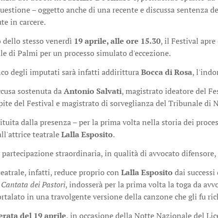
questione – oggetto anche di una recente e discussa sentenza dell
te in carcere.
 dello stesso venerdì
19 aprile, alle ore 15.30
, il Festival apr
le di Palmi per un processo simulato d'eccezione.
nco degli imputati sarà infatti addirittura
Bocca di Rosa
, l'ind
accusa sostenuta da
Antonio Salvati
, magistrato ideatore del Fe
pite del Festival e magistrato di sorveglianza del Tribunale di N
ituita dalla presenza – per la prima volta nella storia dei proces
l'attrice teatrale
Lalla Esposito
.
 partecipazione straordinaria, in qualità di avvocato difensore,
teatrale, infatti, reduce proprio con
Lalla Esposito
dai successi
e
Cantata dei Pastori
, indosserà per la prima volta la toga da avv
talato in una travolgente versione della canzone che gli fu ric
erata del 19 aprile
, in occasione della Notte Nazionale del Lice