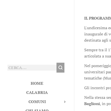
IL PROGRAM
L'undicesima ed
inaugurale di v
destinata agli 
Sempre tra il 1
articolata a su
Nel pomeriggio 
universitari pa
tematiche (Musi
HOME
Gli incontri p
CALABRIA
Nella stessa se
COMUNI
Baglioni
, in 
CHI SIAMO