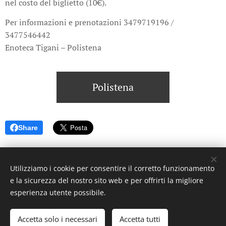
nel costo del biglietto (10€).
Per informazioni e prenotazioni 3479719196 /
3477546442
Enoteca Tigani – Polistena
Polistena
Share
Utilizziamo i cookie per consentire il corretto funzionamento
e la sicurezza del nostro sito web e per offrirti la migliore
© 2023 Settimanale U Riggitanu. Tutti i diritti riservati.
esperienza utente possibile.
Creato da La Zanzara -
U mastru pignataru menti a manica a
undi a voli
Accetta solo i necessari
Accetta tutti
Cookies