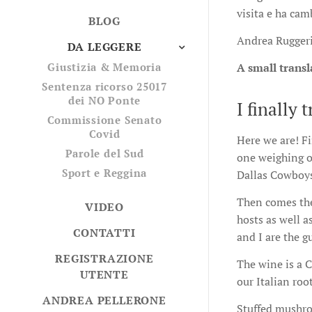
visita e ha cam
BLOG
Andrea Rugger
DA LEGGERE
A small trans
Giustizia & Memoria
Sentenza ricorso 25017
dei NO Ponte
I finally
Commissione Senato
Covid
Here we are! Fi
Parole del Sud
one weighing o
Sport e Reggina
Dallas Cowboys
Then comes the
VIDEO
hosts as well 
CONTATTI
and I are the gu
REGISTRAZIONE
The wine is a C
UTENTE
our Italian root
ANDREA PELLERONE
Stuffed mushroo