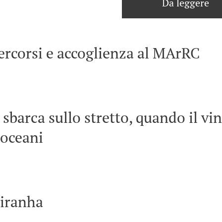
Da leggere
ercorsi e accoglienza al MArRC
 sbarca sullo stretto, quando il vi
 oceani
Piranha