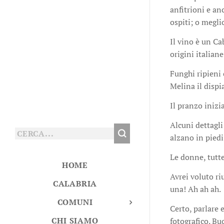
anfitrioni e anc
ospiti; o meglio
Il vino è un Ca
origini italiane
Funghi ripieni 
Melina il dispi
Il pranzo inizia
Alcuni dettagli:
alzano in pied
Le donne, tutte
HOME
Avrei voluto ri
CALABRIA
una! Ah ah ah.
COMUNI
Certo, parlare 
CHI SIAMO
fotografico. Bu