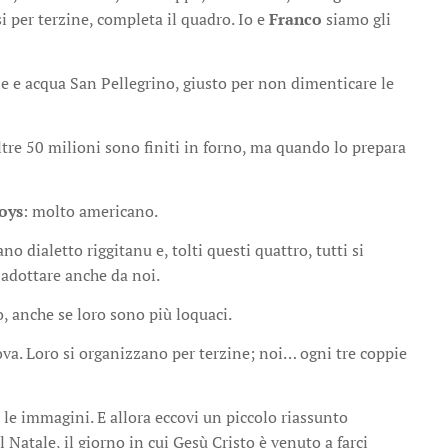
isi per terzine, completa il quadro. Io e
Franco
siamo gli
e e acqua San Pellegrino, giusto per non dimenticare le
oltre 50 milioni sono finiti in forno, ma quando lo prepara
oys
: molto americano.
no dialetto riggitanu e, tolti questi quattro, tutti si
 adottare anche da noi.
, anche se loro sono più loquaci.
ova. Loro si organizzano per terzine; noi… ogni tre coppie
o le immagini. E allora eccovi un piccolo riassunto
Natale, il giorno in cui Gesù Cristo è venuto a farci