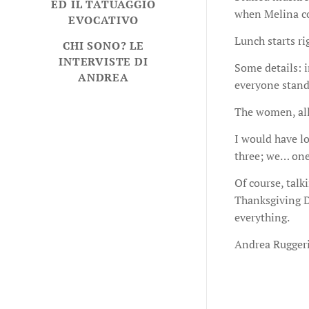
ED IL TATUAGGIO
when Melina co
EVOCATIVO
Lunch starts r
CHI SONO? LE
INTERVISTE DI
Some details: i
ANDREA
everyone stand
The women, all 
I would have lo
three; we… one 
Of course, talk
Thanksgiving D
everything.
Andrea Rugger