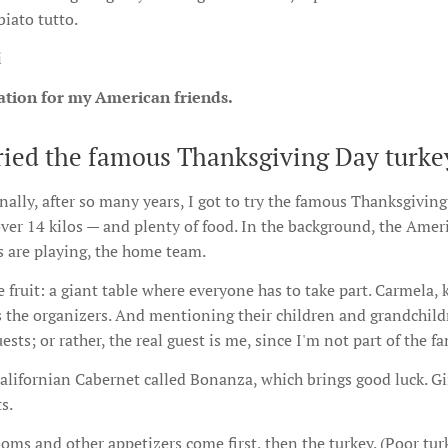
biato tutto.
i
lation for my American friends.
 tried the famous Thanksgiving Day turke
nally, after so many years, I got to try the famous Thanksgivin
ver 14 kilos — and plenty of food. In the background, the Amer
 are playing, the home team.
 fruit: a giant table where everyone has to take part. Carmela
as the organizers. And mentioning their children and grandchi
ests; or rather, the real guest is me, since I'm not part of the fa
alifornian Cabernet called Bonanza, which brings good luck. Gin
s.
ms and other appetizers come first, then the turkey. (Poor turk