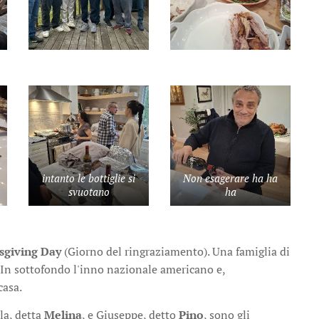
intanto le bottiglie si
Non esagerare ha ha
svuotano
ha
sgiving Day
(Giorno del ringraziamento). Una famiglia di
. In sottofondo l'inno nazionale americano e,
casa.
la, detta
Melina
, e Giuseppe, detto
Pino
, sono gli