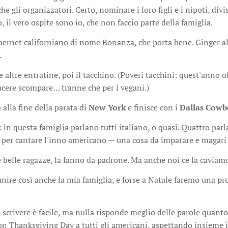
he gli organizzatori. Certo, nominare i loro figli e i nipoti, div
, il vero ospite sono io, che non faccio parte della famiglia.
bernet californiano di nome Bonanza, che porta bene. Ginger al
.
e altre entratine, poi il tacchino. (Poveri tacchini: quest'anno 
acere scompare… tranne che per i vegani.)
 alla fine della parata di
New York
e finisce con i
Dallas Cowb
 in questa famiglia parlano tutti italiano, o quasi. Quattro parla
i per cantare l'inno americano — una cosa da imparare e magari
 belle ragazze, la fanno da padrone. Ma anche noi ce la caviamo
unire così anche la mia famiglia, e forse a Natale faremo una pr
e scrivere è facile, ma nulla risponde meglio delle parole quant
on Thanksgiving Day a tutti gli americani, aspettando insieme il 