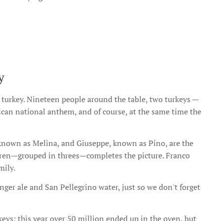
y
g turkey. Nineteen people around the table, two turkeys —
ican national anthem, and of course, at the same time the
, known as Melina, and Giuseppe, known as Pino, are the
ldren—grouped in threes—completes the picture. Franco
mily.
ger ale and San Pellegrino water, just so we don't forget
eys: this year over 50 million ended up in the oven, but