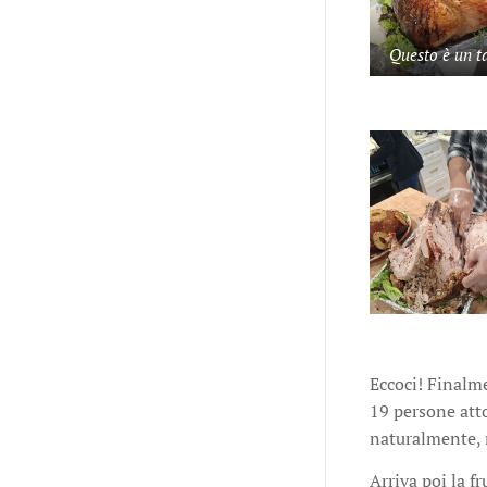
Questo è un t
Eccoci! Finalm
19 persone atto
naturalmente, 
Arriva poi la f