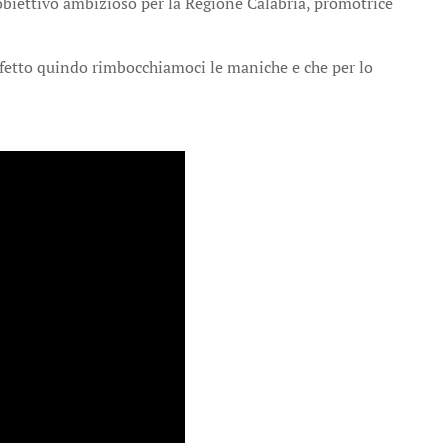
n obiettivo ambizioso per la Regione Calabria, promotrice
fetto quindo rimbocchiamoci le maniche e che per lo