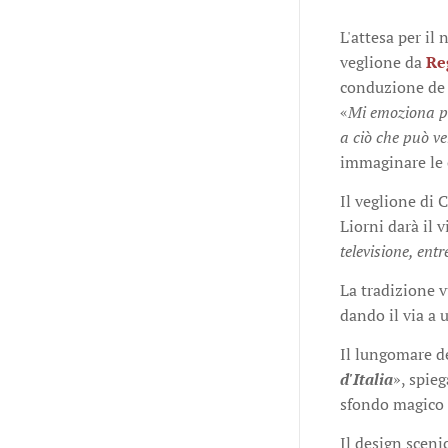
L'attesa per il
veglione da
Re
conduzione de 
«
Mi emoziona pr
a ciò che può ve
immaginare le 
Il veglione di 
Liorni darà il v
televisione, ent
La tradizione v
dando il via a 
Il lungomare de
d'Italia
», spieg
sfondo magico a
Il design sceni