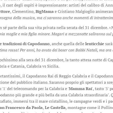
, il cast degli ospiti è impressionante: artisti del calibro di An
ttore
, Clementino,
BigMama
e Cristiano Malgioglio animeran
'insegna della musica, ma ci saranno anche momenti di intratteni
n sé parte della sua vita privata nella serata del 31 dicembre. «
N
mia moglie e mia figlia minore. Magari a mezzanotte saliranno sul 
le tradizioni di Capodanno
, anche quella delle
lenticchie
sarà
ntima rossa! Per anni, ho avuto dei boxer con Babbi Natali, ma ora
hissimo alla sera del 31 dicembre, la tanto attesa notte di Ca
bria e Catania, Calabria vs Sicilia.
tantissimi, il Capodanno Rai di Reggio Calabria e il Capodann
nzione del pubblico italiano. Saranno proprio gli spettatori a sce
o '1' del telecomando per la Calabria e '
Mamma Rai
', tasto '5' p
podanno più grande e più bella da una Calabria straordinaria". Q
iato, immersi tra il mare cristallino, le campagne verdi e i pa
San Francesco da Paola
,
Le Castella
, montagne come il Pollino