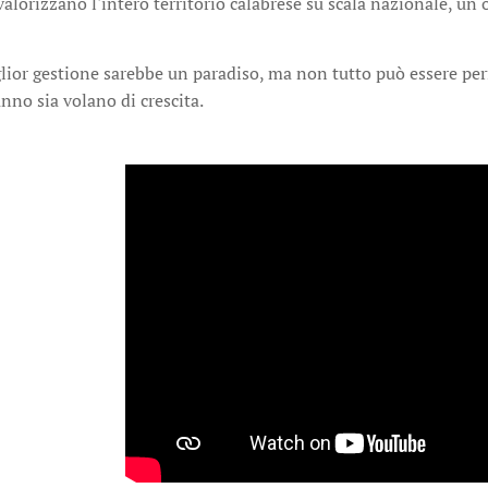
 valorizzano l'intero territorio calabrese su scala nazionale, u
lior gestione sarebbe un paradiso, ma non tutto può essere per
no sia volano di crescita.