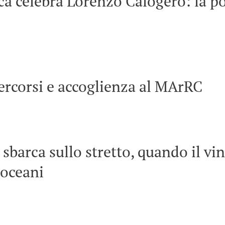
à celebra Lorenzo Calogero: la po
ercorsi e accoglienza al MArRC
 sbarca sullo stretto, quando il vi
 oceani