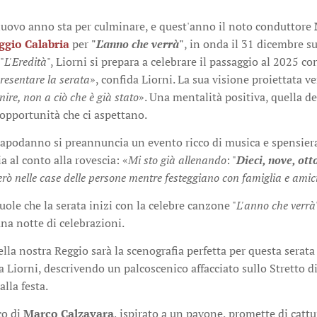
 nuovo anno sta per culminare, e quest'anno il noto conduttore
ggio Calabria
per
"
L'anno che verrà
"
, in onda il 31 dicembre su 
"
L'Eredità
", Liorni si prepara a celebrare il passaggio al 2025 
esentare la serata
», confida Liorni. La sua visione proiettata ver
nire, non a ciò che è già stato
». Una mentalità positiva, quella d
opportunità che ci aspettano.
Capodanno si preannuncia un evento ricco di musica e spensiera
ia al conto alla rovescia: «
Mi sto già allenando
: "
Dieci, nove, ot
rerò nelle case delle persone mentre festeggiano con famiglia e amic
uole che la serata inizi con la celebre canzone "
L'anno che verrà
una notte di celebrazioni.
lla nostra Reggio sarà la scenografia perfetta per questa serata 
a Liorni, descrivendo un palcoscenico affacciato sullo Stretto di
lla festa.
co di
Marco Calzavara
, ispirato a un pavone, promette di cattu