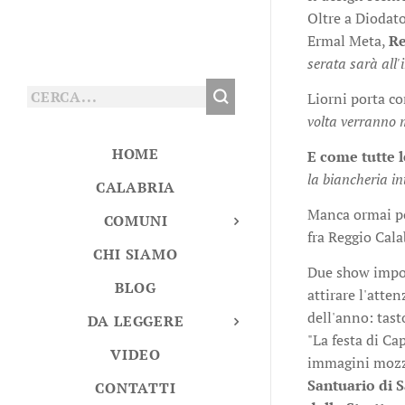
Oltre a Diodato
Ermal Meta,
Re
serata sarà all
Liorni porta co
volta verranno 
HOME
E come tutte 
la biancheria i
CALABRIA
Manca ormai poc
COMUNI
fra Reggio Cala
CHI SIAMO
Due show impor
BLOG
attirare l'atte
dell'anno: tast
DA LEGGERE
"La festa di Ca
VIDEO
immagini mozzaf
Santuario di 
CONTATTI