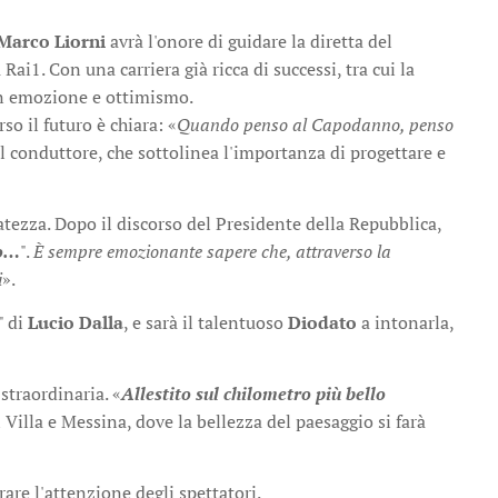
Marco Liorni
avrà l'onore di guidare la diretta del
Rai1. Con una carriera già ricca di successi, tra cui la
con emozione e ottimismo.
so il futuro è chiara: «
Quando penso al Capodanno, penso
el conduttore, che sottolinea l'importanza di progettare e
tezza. Dopo il discorso del Presidente della Repubblica,
to…
".
È sempre emozionante sapere che, attraverso la
i
».
" di
Lucio Dalla
, e sarà il talentuoso
Diodato
a intonarla,
straordinaria. «
Allestito sul chilometro più bello
 Villa e Messina, dove la bellezza del paesaggio si farà
rare l'attenzione degli spettatori.