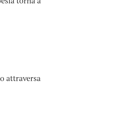
esia torna a
no attraversa