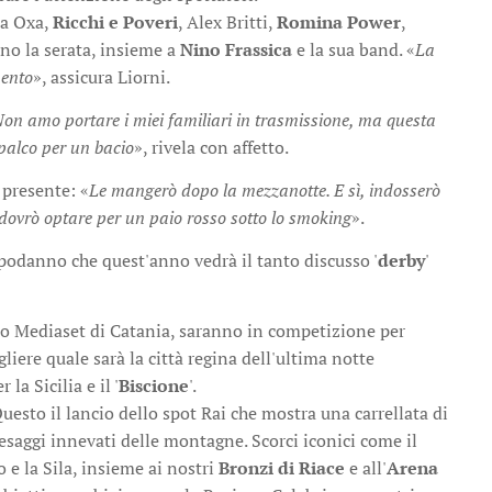
na Oxa,
Ricchi e Poveri
, Alex Britti,
Romina Power
,
no la serata, insieme a
Nino Frassica
e la sua band. «
La
mento
», assicura Liorni.
on amo portare i miei familiari in trasmissione, ma questa
palco per un bacio
», rivela con affetto.
 presente: «
Le mangerò dopo la mezzanotte. E sì, indosserò
 dovrò optare per un paio rosso sotto lo smoking
».
podanno che quest'anno vedrà il tanto discusso '
derby
'
o Mediaset di Catania, saranno in competizione per
gliere quale sarà la città regina dell'ultima notte
er la Sicilia e il '
Biscione
'.
uesto il lancio dello spot Rai che mostra una carrellata di
esaggi innevati delle montagne. Scorci iconici come il
 e la Sila, insieme ai nostri
Bronzi di Riace
e all'
Arena