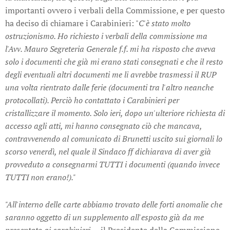
importanti ovvero i verbali della Commissione, e per questo
ha deciso di chiamare i Carabinieri: "
C'è stato molto
ostruzionismo. Ho richiesto i verbali della commissione ma
l'Avv. Mauro Segreteria Generale f.f. mi ha risposto che aveva
solo i documenti che già mi erano stati consegnati e che il resto
degli eventuali altri documenti me li avrebbe trasmessi il RUP
una volta rientrato dalle ferie (documenti tra l'altro neanche
protocollati). Perciò ho contattato i Carabinieri per
cristallizzare il momento. Solo ieri, dopo un'ulteriore richiesta di
accesso agli atti, mi hanno consegnato ciò che mancava,
contravvenendo al comunicato di Brunetti uscito sui giornali lo
scorso venerdì, nel quale il Sindaco ff dichiarava di aver già
provveduto a consegnarmi TUTTI i documenti (quando invece
TUTTI non erano!)."
"All'interno delle carte abbiamo trovato delle forti anomalie che
saranno oggetto di un supplemento all'esposto già da me
presentato ai carabinieri.
– il Presidente della Commissione