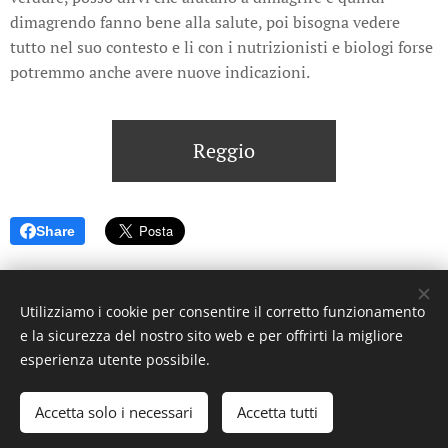
dimagrendo fanno bene alla salute, poi bisogna vedere
tutto nel suo contesto e li con i nutrizionisti e biologi forse
potremmo anche avere nuove indicazioni.
Reggio
Share
Utilizziamo i cookie per consentire il corretto funzionamento
e la sicurezza del nostro sito web e per offrirti la migliore
© 2023 Settimanale U Riggitanu. Tutti i diritti riservati.
esperienza utente possibile.
Creato da La Zanzara -
U mastru pignataru menti a manica a
undi a voli
Accetta solo i necessari
Accetta tutti
Cookies