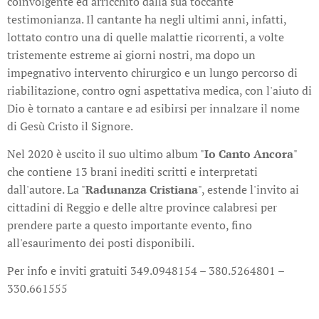
coinvolgente ed arricchito dalla sua toccante
testimonianza. Il cantante ha negli ultimi anni, infatti,
lottato contro una di quelle malattie ricorrenti, a volte
tristemente estreme ai giorni nostri, ma dopo un
impegnativo intervento chirurgico e un lungo percorso di
riabilitazione, contro ogni aspettativa medica, con l'aiuto di
Dio è tornato a cantare e ad esibirsi per innalzare il nome
di Gesù Cristo il Signore.
Nel 2020 è uscito il suo ultimo album "
Io Canto Ancora
"
che contiene 13 brani inediti scritti e interpretati
dall'autore. La "
Radunanza Cristiana
", estende l'invito ai
cittadini di Reggio e delle altre province calabresi per
prendere parte a questo importante evento, fino
all'esaurimento dei posti disponibili.
Per info e inviti gratuiti 349.0948154 – 380.5264801 –
330.661555