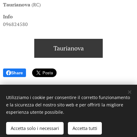
Taurianova
(RC)
Info
096824580
Taurianova
Share
Utilizziamo i cookie per consentire il corretto funzionamento
e la sicurezza del nostro sito web e per offrirti la migliore
© 2023 Settimanale U Riggitanu. Tutti i diritti riservati.
esperienza utente possibile.
Creato da La Zanzara -
U mastru pignataru menti a manica a
undi a voli
Accetta solo i necessari
Accetta tutti
Cookies