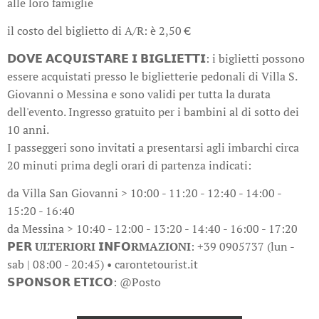
alle loro famiglie
il costo del biglietto di A/R: è 2,50 €
𝗗𝗢𝗩𝗘 𝗔𝗖𝗤𝗨𝗜𝗦𝗧𝗔𝗥𝗘 𝗜 𝗕𝗜𝗚𝗟𝗜𝗘𝗧𝗧𝗜: i biglietti possono
essere acquistati presso le biglietterie pedonali di Villa S.
Giovanni o Messina e sono validi per tutta la durata
dell'evento. Ingresso gratuito per i bambini al di sotto dei
10 anni.
I passeggeri sono invitati a presentarsi agli imbarchi circa
20 minuti prima degli orari di partenza indicati:
da Villa San Giovanni > 10:00 - 11:20 - 12:40 - 14:00 -
15:20 - 16:40
da Messina > 10:40 - 12:00 - 13:20 - 14:40 - 16:00 - 17:20
𝗣𝗘𝗥 ULTERIORI 𝗜𝗡𝗙𝗢RMAZIONI
: +39 0905737 (lun -
sab | 08:00 - 20:45) • carontetourist.it
𝗦𝗣𝗢𝗡𝗦𝗢𝗥 𝗘𝗧𝗜𝗖𝗢: @Posto