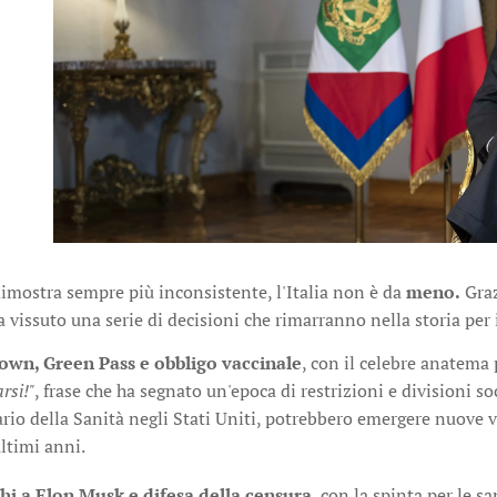
dimostra sempre più inconsistente, l'Italia non è da
meno.
Graz
 vissuto una serie di decisioni che rimarranno nella storia per 
wn, Green Pass e obbligo vaccinale
, con il celebre anatema
rsi!"
, frase che ha segnato un'epoca di restrizioni e divisioni so
ario della Sanità negli Stati Uniti, potrebbero emergere nuove ve
ultimi anni.
hi a Elon Musk e difesa della censura
, con la spinta per le sa