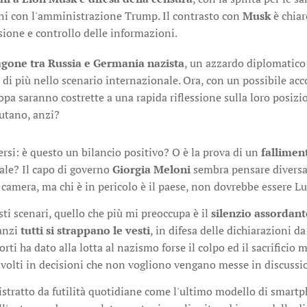
ni con l'amministrazione Trump. Il contrasto con
Musk
è chiar
sione e controllo delle informazioni.
agone tra Russia e Germania nazista
, un azzardo diplomatico 
 di più nello scenario internazionale. Ora, con un possibile acco
opa saranno costrette a una rapida riflessione sulla loro posizion
utano, anzi?
rsi: è questo un bilancio positivo? O è la prova di un
fallimen
ale? Il capo di governo
Giorgia Meloni
sembra pensare diversame
 camera, ma chi è in pericolo è il paese, non dovrebbe essere Lu
sti scenari, quello che più mi preoccupa è il
silenzio assordante
 anzi
tutti si strappano le vesti
, in difesa delle dichiarazioni d
rti ha dato alla lotta al nazismo forse il colpo ed il sacrificio
involti in decisioni che non vogliono vengano messe in discuss
stratto da futilità quotidiane come l'ultimo modello di smartpho