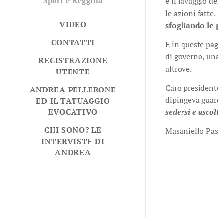
Sport e Reggina
e il lavaggio d
le azioni fatte.
VIDEO
sfogliando le
CONTATTI
E in queste pa
di governo, una
REGISTRAZIONE
altrove.
UTENTE
Caro president
ANDREA PELLERONE
dipingeva guard
ED IL TATUAGGIO
EVOCATIVO
sedersi e ascol
CHI SONO? LE
Masaniello Pa
INTERVISTE DI
ANDREA