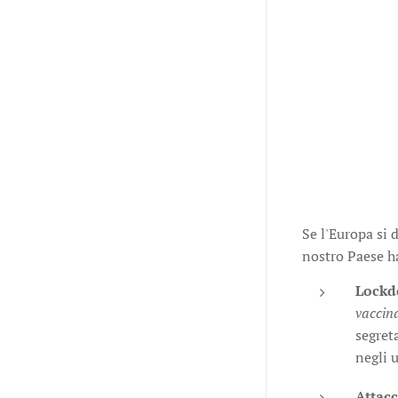
Se l'Europa si 
nostro Paese ha
Lockdo
vaccina
segret
negli 
Attacc