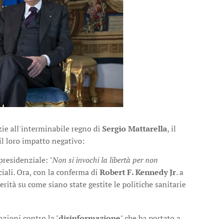
ie all'interminabile regno di
Sergio Mattarella
, il
il loro impatto negativo:
 presidenziale:
"Non si invochi la libertà per non
ciali. Ora, con la conferma di
Robert F. Kennedy Jr
. a
rità su come siano state gestite le politiche sanitarie
nzioni contro la "
disinformazione
" che ha portato a