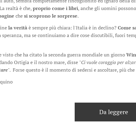
ell'auto, sembra completamente rincoglionito ed ignaro della dir
 La realtà è che,
proprio come i libri
, anche gli uomini posson
 pagine
che
si scoprono le sorprese
.
gine
la verità
è sempre più chiara: l'Italia è in declino?
Come sa
 speranza, ma se continuiamo a dire cose discutibili, fuori temp
e visto che ha citato la seconda guerra mondiale un giorno
Win
ando Ortigia e il nostro mare, disse
"
Ci vuole coraggio per alzar
tare
". Forse questo è il momento di sedersi e ascoltare, più che 
squino
Da leggere