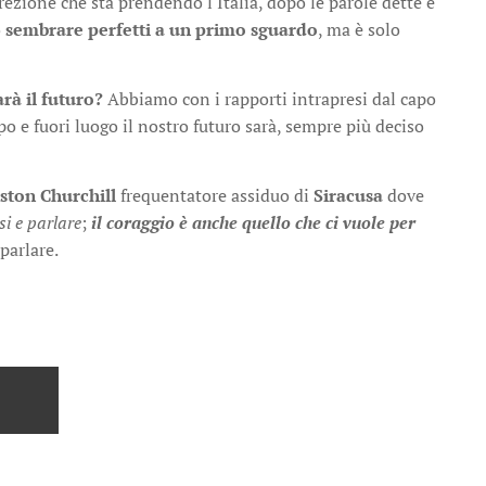
ezione che sta prendendo l'Italia, dopo le parole dette e
o
sembrare perfetti a un primo sguardo
, ma è solo
rà il futuro?
Abbiamo con i rapporti intrapresi dal capo
o e fuori luogo il nostro futuro sarà, sempre più deciso
ston Churchill
frequentatore assiduo di
Siracusa
dove
si e parlare
;
il coraggio è anche quello che ci vuole per
parlare.