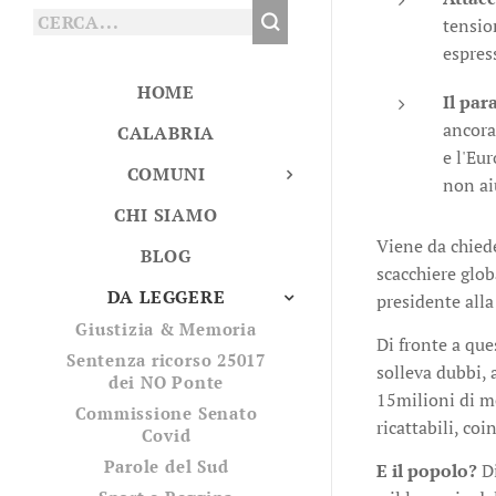
tensio
espres
HOME
Il par
ancora
CALABRIA
e l'Eur
COMUNI
non ai
CHI SIAMO
Viene da chiede
BLOG
scacchiere glob
DA LEGGERE
presidente alla
Giustizia & Memoria
Di fronte a que
Sentenza ricorso 25017
solleva dubbi,
dei NO Ponte
15milioni di mo
Commissione Senato
ricattabili, co
Covid
Parole del Sud
E il popolo?
Di