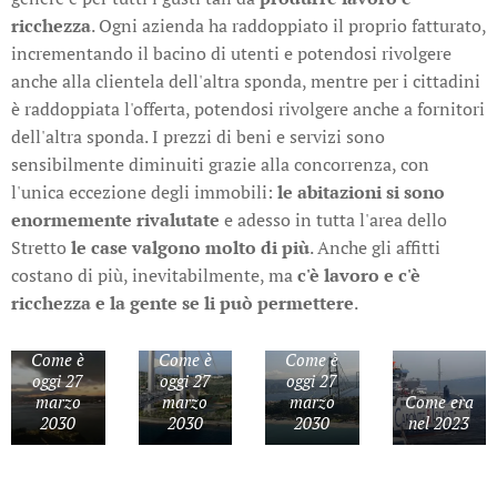
ricchezza
. Ogni azienda ha raddoppiato il proprio fatturato,
incrementando il bacino di utenti e potendosi rivolgere
anche alla clientela dell'altra sponda, mentre per i cittadini
è raddoppiata l'offerta, potendosi rivolgere anche a fornitori
dell'altra sponda. I prezzi di beni e servizi sono
sensibilmente diminuiti grazie alla concorrenza, con
l'unica eccezione degli immobili:
le abitazioni si sono
enormemente rivalutate
e adesso in tutta l'area dello
Stretto
le case valgono molto di più
. Anche gli affitti
costano di più, inevitabilmente, ma
c'è lavoro e c'è
ricchezza e la gente se li può permettere
.
Come è
Come è
Come è
oggi 27
oggi 27
oggi 27
marzo
marzo
marzo
Come era
2030
2030
2030
nel 2023
Che
viaggio