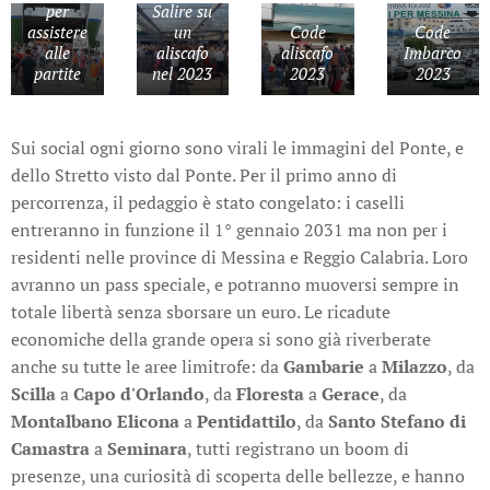
per
Salire su
assistere
un
Code
Code
alle
aliscafo
aliscafo
Imbarco
partite
nel 2023
2023
2023
Sui social ogni giorno sono virali le immagini del Ponte, e
dello Stretto visto dal Ponte. Per il primo anno di
percorrenza, il pedaggio è stato congelato: i caselli
entreranno in funzione il 1° gennaio 2031 ma non per i
residenti nelle province di Messina e Reggio Calabria. Loro
avranno un pass speciale, e potranno muoversi sempre in
totale libertà senza sborsare un euro. Le ricadute
economiche della grande opera si sono già riverberate
anche su tutte le aree limitrofe: da
Gambarie
a
Milazzo
, da
Scilla
a
Capo d'Orlando
, da
Floresta
a
Gerace
, da
Montalbano Elicona
a
Pentidattilo
, da
Santo Stefano di
Camastra
a
Seminara
, tutti registrano un boom di
presenze, una curiosità di scoperta delle bellezze, e hanno