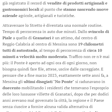
già registrato il record di
vendite di prodotti artigianali e
gastronomici locali
al punto che
stanno nascendo nuove
aziende
agricole, artigianali e turistiche.
Attraversare lo Stretto è diventata una normale routine.
Tempo di percorrenza in auto due minuti. Dallo
svincolo di
Piale
a quello di
Granatari
è un attimo, dal centro di
Reggio Calabria al centro di Messina sono
19 chilometri
tutti di autostrada
, al tempo di percorrenza di
circa 10
minuti a velocità molto moderata
. Traffico non ce n'è mai
più: il Ponte è aperto ad ogni ora di ogni giorno, non
bisogna quindi fare file, attese, uscire dalle carreggiate. E
pensare che a fine marzo 2023, esattamente sette anni fa, a
Messina gli
ultimi disagiati "No Ponte"
si radunavano in
duecento
mobilitando i residenti che temevano l'esproprio
delle loro lussuose villette di Granatari, dopo che per dodici
anni avevano mal governato la città, la regione e il Paese
senza riuscire a fornire alcuna valida alternativa di