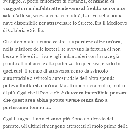
sviluppo. A pochi chilometri di distanza,
centinaia di
viaggiatori imbufaliti attendevano al freddo senza una
sala d'attesa
, senza alcuna comodità, l'arrivo della prima
nave disponibile per attraversare lo Stretto. Era il Medioevo
di Calabria e Sicilia.
Gli automobilisti erano costretti a
perdere oltre un'ora
,
nella migliore delle ipotesi, se avevano la fortuna di non
beccare file e di arrivare agli imbarcaderi con la nave già
pronta all'imbarco e alla partenza. In quei casi,
e solo in
quei casi
, il tempo di attraversamento da svincolo
autostradale a svincolo autostradale dell'altra sponda
poteva limitarsi a un'ora
. Ma altrimenti era molto, molto
di più. Oggi che il Ponte c'è,
è davvero incredibile pensare
che quest'area abbia potuto vivere senza fino a
pochissimo tempo fa
.
Oggi i traghetti
non ci sono più
. Sono un ricordo del
passato. Gli ultimi rimangono attraccati al molo prima della