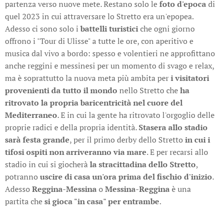
partenza verso nuove mete. Restano solo le
foto d'epoca
di
quel 2023 in cui attraversare lo Stretto era un'epopea.
Adesso ci sono solo i
battelli turistici
che ogni giorno
offrono i "Tour di Ulisse" a tutte le ore, con aperitivo e
musica dal vivo a bordo: spesso e volentieri ne approfittano
anche reggini e messinesi per un momento di svago e relax,
ma è soprattutto la nuova meta più ambita per
i visitatori
provenienti da tutto il mondo
nello Stretto che
ha
ritrovato la propria baricentricità nel cuore del
Mediterraneo
. E in cui la gente ha ritrovato l'orgoglio delle
proprie radici e della propria identità.
Stasera allo stadio
sarà festa grande
, per il primo derby dello Stretto
in cui i
tifosi ospiti non arriveranno via mare
. E per recarsi allo
stadio in cui si giocherà
la stracittadina dello Stretto
,
potranno
uscire di casa un'ora prima del fischio d'inizio
.
Adesso
Reggina-Messina
o
Messina-Reggina
è una
partita che
si gioca "in casa" per entrambe
.