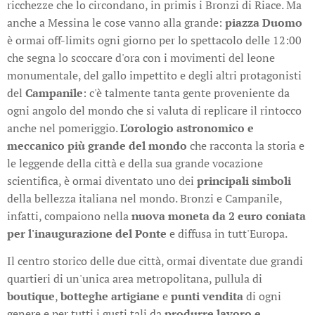
ricchezze che lo circondano, in primis i Bronzi di Riace. Ma
anche a Messina le cose vanno alla grande:
piazza Duomo
è ormai off-limits ogni giorno per lo spettacolo delle 12:00
che segna lo scoccare d'ora con i movimenti del leone
monumentale, del gallo impettito e degli altri protagonisti
del
Campanile
: c'è talmente tanta gente proveniente da
ogni angolo del mondo che si valuta di replicare il rintocco
anche nel pomeriggio.
L'orologio astronomico e
meccanico più grande del mondo
che racconta la storia e
le leggende della città e della sua grande vocazione
scientifica, è ormai diventato uno dei
principali simboli
della bellezza italiana nel mondo. Bronzi e Campanile,
infatti, compaiono nella
nuova moneta da 2 euro coniata
per l'inaugurazione del Ponte
e diffusa in tutt'Europa.
Il centro storico delle due città, ormai diventate due grandi
quartieri di un'unica area metropolitana, pullula di
boutique
,
botteghe artigiane
e
punti vendita
di ogni
genere e per tutti i gusti tali da
produrre lavoro e