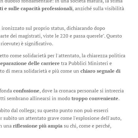
 un dubbio fondamentale: in una società matura, la stima
i e sulle capacità professionali
, anziché sulla visibilità
 ironizzato sul proprio status, dichiarando dopo
arte dei magistrati, viste le 220 e passa querele". Questo
ricevute) è significativo.
etto come solidarietà per l'attentato, la chiarezza politica
separazione delle carriere
tra Pubblici Ministeri e
tto di mera solidarietà e più come un
chiaro segnale di
rofonda
confusione
, dove la cronaca personale si intreccia
fatti sembrano allinearsi in modo
troppo conveniente
.
ubito dal collega; su questo punto non può esserci
er subito un attentato grave come l'esplosione dell'auto,
in una
riflessione più ampia
su chi, come e perché,