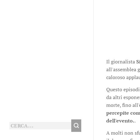
Il giornalista
S
all'assemblea g
caloroso applau
Questo episodio
da altri espone
morte, fino all
percepite come
dell'evento.
.
A molti non sfu