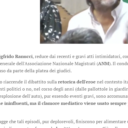
igfrido Ranucci
, reduce dai recenti e gravi atti intimidatori, 
enerale dell'Associazione Nazionale Magistrati (
ANM
). Il con
so da parte della platea dei giudici.
 riaccende il dibattito sulla
retorica dell'eroe
nel contesto it
nti politici o no, nel corso degli anni (dalle pallottole in giard
'esplosione dell'auto), pur essendo eventi gravi, sono accomuna
 ininfluenti, ma il clamore mediatico viene usato sempre p
gge che tali episodi, pur deplorevoli, finiscono per alimentare