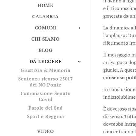
il danno a fig
HOME
e il riconosci
generata da un
CALABRIA
La dinamica all
COMUNI
l'applauso: "Cr
CHI SIAMO
riferimento iro
BLOG
Il messaggio in
DA LEGGERE
arriva poco dop
giudici. A ques
Giustizia & Memoria
consenso poli
Sentenza ricorso 25017
dei NO Ponte
In conclusione,
Commissione Senato
indissolubilmen
Covid
Parole del Sud
È doveroso rib
dissenso. Tutta
Sport e Reggina
dovrebbe intra
VIDEO
concentrando l