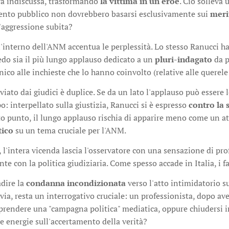
ura indiscussa, trasformando
la vittima in un eroe
. Ciò solleva
mento pubblico non dovrebbero basarsi esclusivamente sui
merit
'aggressione subita?
'interno dell'ANM accentua le perplessità. Lo stesso Ranucci ha
edo sia il più lungo applauso dedicato a un
pluri-indagato
da p
nico alle inchieste che lo hanno coinvolto (relative alle querele 
viato dai giudici è duplice. Se da un lato l'applauso può essere l
o: interpellato sulla giustizia, Ranucci si è espresso
contro la 
to punto, il lungo applauso rischia di apparire meno come un a
tico
su un tema cruciale per l'ANM.
 l'intera vicenda lascia l'osservatore con una sensazione di p
te con la politica giudiziaria. Come spesso accade in Italia, i 
adire la
condanna incondizionata
verso l'atto intimidatorio s
via, resta un interrogativo cruciale: un professionista, dopo av
prendere una "campagna politica" mediatica, oppure chiudersi 
e energie sull'accertamento della verità?