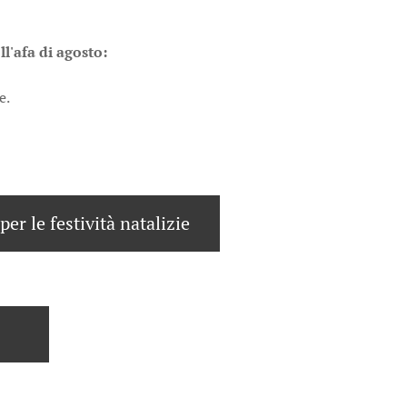
ll'afa di agosto:
e.
per le festività natalizie