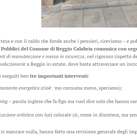
tesa e con il caldo che fonde anche i pensieri, riceviamo – e pu
 Pubblici del Comune di Reggio Calabria comunica con orgog
enti di manutenzione e messa in sicurezza
, nel rigoroso rispetto d
ivoluzionaria
a Reggio in estate, dove basta attraversare un incr
i eseguiti ben
tre importanti interventi
:
ntamento energetico
(cioè: 'mo consuma meno, speriamo);
ping
– parola inglese che fa figo ma vuol dire solo che hanno c
zazione artistica
con luci colorate (sì, come in discoteca, ma sen
rsi mancare nulla, hanno fatto una revisione generale degli imp