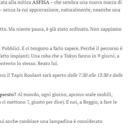
ata alla mitica
ASFISA
– che sembra una nuova marca di
ie – senza la cui approvazione, naturalmente, neanche una
otto. Ma niente paura, è già stato ordinato. Non sappiamo
Pubblici. E ci tengono a farlo sapere. Perché il percorso è
atto impianti. Una roba che a Tokyo fanno in 9 giorni, a
ntento lo stesso. Beato lui.
 ora il Tapis Roulant sarà aperto
dalle 7:30 alle 13:30 e dalle
questo?
Al mondo, ogni giorno, aprono scale mobili,
 ci mettono 7, giusto per dire). E noi, a Reggio, a fare le
 qui anche cambiare una lampadina è considerato