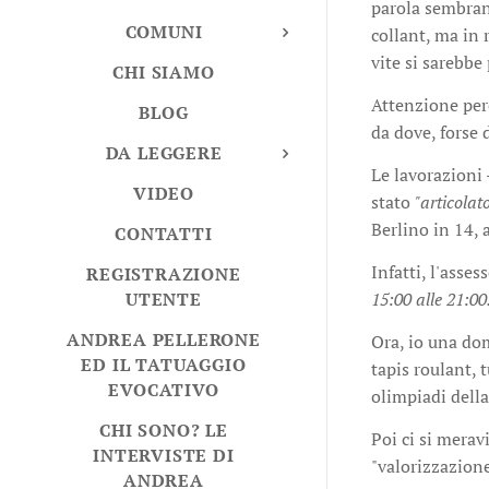
parola sembran
COMUNI
collant, ma in 
vite si sarebbe
CHI SIAMO
Attenzione pe
BLOG
da dove, forse 
DA LEGGERE
Le lavorazioni 
VIDEO
stato
"articolat
Berlino in 14, 
CONTATTI
Infatti, l'asse
REGISTRAZIONE
15:00 alle 21:00
UTENTE
ANDREA PELLERONE
Ora, io una do
ED IL TATUAGGIO
tapis roulant, 
EVOCATIVO
olimpiadi della
CHI SONO? LE
Poi ci si merav
INTERVISTE DI
"valorizzazione
ANDREA