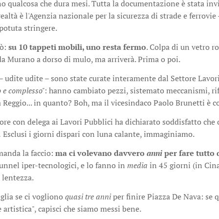
o qualcosa che dura mesi. Tutta la documentazione è stata invi
realtà è l'Agenzia nazionale per la sicurezza di strade e ferrov
 potuta stringere.
rò:
su 10 tappeti mobili, uno resta fermo
. Colpa di un vetro r
da Murano a dorso di mulo, ma arriverà. Prima o poi.
– udite udite – sono state curate interamente dal Settore Lavori 
o e complesso"
: hanno cambiato pezzi, sistemato meccanismi, rif
a Reggio... in quanto? Boh, ma il vicesindaco Paolo Brunetti è co
ssore con delega ai Lavori Pubblici ha dichiarato soddisfatto che
.
Esclusi i giorni dispari con luna calante, immaginiamo.
manda la faccio:
ma ci volevano davvero
anni
per fare tutto 
tunnel iper-tecnologici, e lo fanno in
media
in 45 giorni (in Cina
 lentezza.
iglia se ci vogliono
quasi tre anni
per finire Piazza De Nava: se
 artistica", capisci che siamo messi bene.