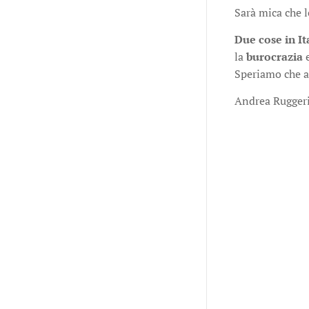
Sarà mica che l
Due cose in It
la
burocrazia
e
Speriamo che al
Andrea Rugger