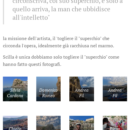
circonscriva, col suo superchio, e solo a
quello arriva, la man che ubbidisce
all'intelletto"
la missione dell'artista, il 'togliere il "superchio" che
circonda l'opera, idealmente già racchiusa nel marmo.
Scilla è unica dobbiamo solo togliere il "superchio" come
hanno fatto questi fotografi.
Silvia
Domenico
Andrea
Andrea
Cardona
Romeo
Fil
Fil
Chiara
Elena