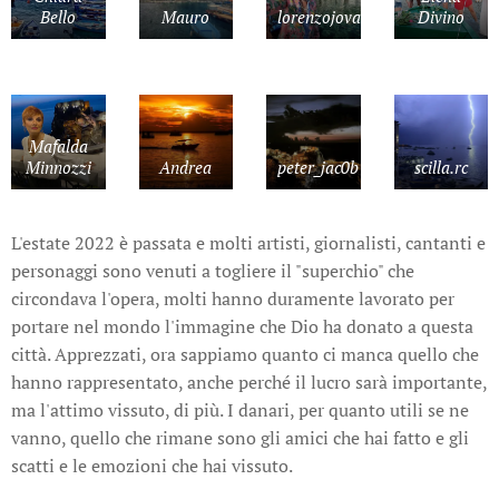
Bello
Mauro
lorenzojova
Divino
Mafalda
Minnozzi
Andrea
peter_jac0b
scilla.rc
L'estate 2022 è passata e molti artisti, giornalisti, cantanti e
personaggi sono venuti a togliere il "superchio" che
circondava l'opera, molti hanno duramente lavorato per
portare nel mondo l'immagine che Dio ha donato a questa
città. Apprezzati, ora sappiamo quanto ci manca quello che
hanno rappresentato, anche perché il lucro sarà importante,
ma l'attimo vissuto, di più. I danari, per quanto utili se ne
vanno, quello che rimane sono gli amici che hai fatto e gli
scatti e le emozioni che hai vissuto.