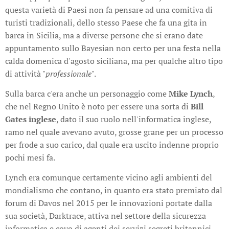
questa varietà di Paesi non fa pensare ad una comitiva di
turisti tradizionali, dello stesso Paese che fa una gita in
barca in Sicilia, ma a diverse persone che si erano date
appuntamento sullo Bayesian non certo per una festa nella
calda domenica d'agosto siciliana, ma per qualche altro tipo
di attività "
professionale
".
Sulla barca c'era anche un personaggio come
Mike Lynch
,
che nel Regno Unito è noto per essere una sorta di
Bill
Gates inglese
, dato il suo ruolo nell'informatica inglese,
ramo nel quale avevano avuto, grosse grane per un processo
per frode a suo carico, dal quale era uscito indenne proprio
pochi mesi fa.
Lynch era comunque certamente vicino agli ambienti del
mondialismo che contano, in quanto era stato premiato dal
forum di Davos nel 2015 per le innovazioni portate dalla
sua società, Darktrace, attiva nel settore della sicurezza
informatica e covo di agenti dei servizi segreti britannici