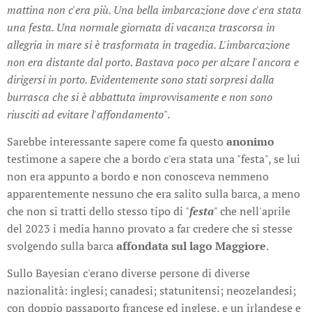
mattina non c'era più. Una bella imbarcazione dove c'era stata
una festa. Una normale giornata di vacanza trascorsa in
allegria in mare si è trasformata in tragedia. L'imbarcazione
non era distante dal porto. Bastava poco per alzare l'ancora e
dirigersi in porto. Evidentemente sono stati sorpresi dalla
burrasca che si è abbattuta improvvisamente e non sono
riusciti ad evitare l'affondamento
".
Sarebbe interessante sapere come fa questo
anonimo
testimone a sapere che a bordo c'era stata una "festa", se lui
non era appunto a bordo e non conosceva nemmeno
apparentemente nessuno che era salito sulla barca, a meno
che non si tratti dello stesso tipo di "
festa
"
che nell'aprile
del 2023 i media hanno provato a far credere che si stesse
svolgendo sulla barca
affondata sul lago Maggiore
.
Sullo Bayesian c'erano diverse persone di diverse
nazionalità: inglesi; canadesi; statunitensi; neozelandesi;
con doppio passaporto francese ed inglese, e un irlandese e