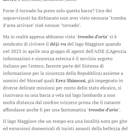
Forse il tornado ha preso solo questa barca? Uno dei
sopravvissuti ha dichiarato non aver visto nessuna "tromba
d'area arrivare" cioè nessun "tornado".
Ma in realtà appena abbiamo visto "
tromba d'aria
" ci è
sembrato di rivivere il
déj
à
vu
del lago Maggiore quando
nel 2023 in aprile una gruppo di agenti dell'AISE (L'Agenzia
informazioni e sicurezza esterna è il servizio segreto
italiano per l'estero, facente parte del Sistema di
informazione per la sicurezza della Repubblica) assieme a
uomini del Mossad quali
Erez Shimoni
, già impegnato in
diverse delicate missioni per conto dello stato ebraico, si
riunivano su una barca a vela sul lago lombardo a non
molta distanza dal confine svizzero prima che il natante
affondasse anche lì per una fantomatica "
tromba d'aria
".
Il lago Maggiore che un tempo era una località nota per gite
ed escursioni domenicali di turisti amanti della bellezza del