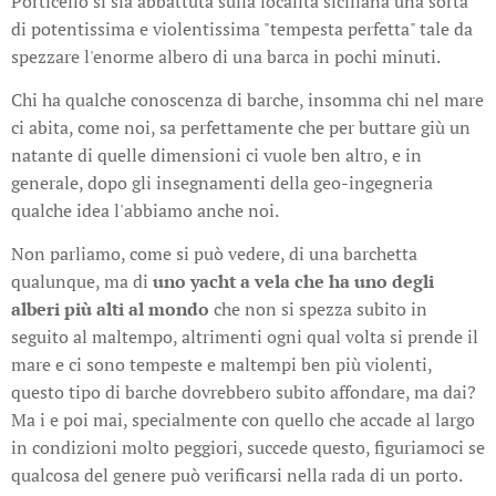
Porticello si sia abbattuta sulla località siciliana una sorta
di potentissima e violentissima "tempesta perfetta" tale da
spezzare l'enorme albero di una barca in pochi minuti.
Chi ha qualche conoscenza di barche, insomma chi nel mare
ci abita, come noi, sa perfettamente che per buttare giù un
natante di quelle dimensioni ci vuole ben altro, e in
generale, dopo gli insegnamenti della geo-ingegneria
qualche idea l'abbiamo anche noi.
Non parliamo, come si può vedere, di una barchetta
qualunque, ma di
uno yacht a vela che ha uno degli
alberi più alti al mondo
che non si spezza subito in
seguito al maltempo, altrimenti ogni qual volta si prende il
mare e ci sono tempeste e maltempi ben più violenti,
questo tipo di barche dovrebbero subito affondare, ma dai?
Ma i e poi mai, specialmente con quello che accade al largo
in condizioni molto peggiori, succede questo, figuriamoci se
qualcosa del genere può verificarsi nella rada di un porto.