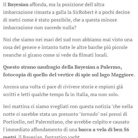
Il
Bayesian
affonda, ma la posizione dell'altra
imbarcazione rimasta a galla la SirRobert è a pochi decine
di metri come è stato possibile, che a questa minore
imbarcazione non succede nulla?
Noi che siamo nei mari del sud non abbiamo mai visto una
cosa del genere e intanto tutte le altre barche più piccole
neanche si girano come si vede da filmati locali.
Questo strano naufragio della Bayesian a Palermo,
fotocopia di quello del vertice di spie sul lago Maggiore
.
Ancora una volta ci pare di rivivere storie e copioni già
scritti e letti qualche tempo fa in Italia, ma non solo.
Ieri mattina ci siamo svegliati con questa notizia "che nella
notte ci sarebbe stata un presunto "
tornado
" nei pressi di
Porticello, nel Palermitano, che avrebbe colpito e causato
l'immediato affondamento di una
barca a vela di ben 56
metri
, il Bayesian, fantastico yacht.