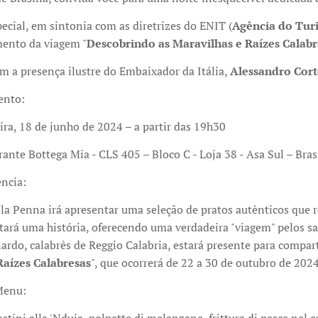
ecial, em sintonia com as diretrizes do ENIT (
Agência do Tur
ento da viagem "
Descobrindo as Maravilhas e Raízes Calabr
 a presença ilustre do Embaixador da Itália,
Alessandro Cort
ento:
eira, 18 de junho de 2024 – a partir das 19h30
rante Bottega Mia - CLS 405 – Bloco C - Loja 38 - Asa Sul – Bras
ência:
lla Penna irá apresentar uma seleção de pratos autênticos que r
ará uma história, oferecendo uma verdadeira "viagem" pelos sab
rdo, calabrês de Reggio Calabria, estará presente para compart
Raízes Calabresas
", que ocorrerá de 22 a 30 de outubro de 2024
Menu: