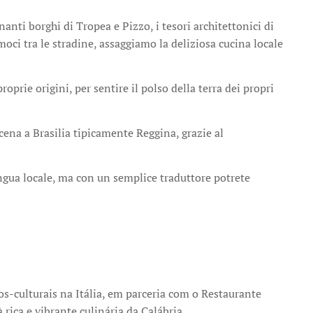
inanti borghi di Tropea e Pizzo, i tesori architettonici di
moci tra le stradine, assaggiamo la deliziosa cucina locale
oprie origini, per sentire il polso della terra dei propri
ena a Brasilia tipicamente Reggina, grazie al
ingua locale, ma con un semplice traduttore potrete
-culturais na Itália, em parceria com o Restaurante
 rica e vibrante culinária da Calábria.