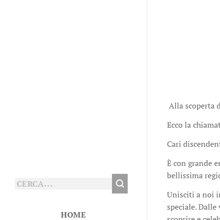
Alla scoperta d
Ecco la chiama
Cari discendent
È con grande en
bellissima regi
Unisciti a noi 
speciale. Dalle
HOME
scoprire e cele