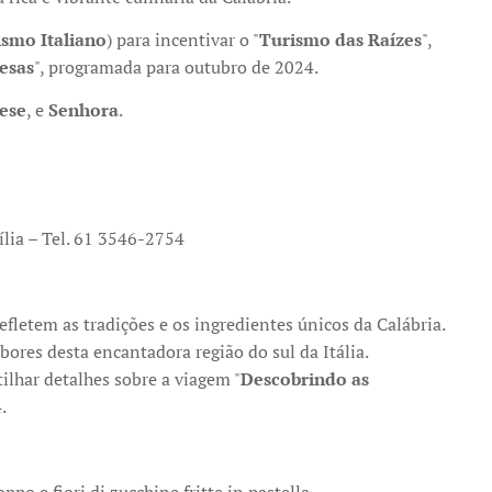
ismo Italiano
) para incentivar o "
Turismo das Raízes
",
esas
", programada para outubro de 2024.
ese
, e
Senhora
.
ília – Tel. 61 3546-2754
efletem as tradições e os ingredientes únicos da Calábria.
ores desta encantadora região do sul da Itália.
ilhar detalhes sobre a viagem "
Descobrindo as
.