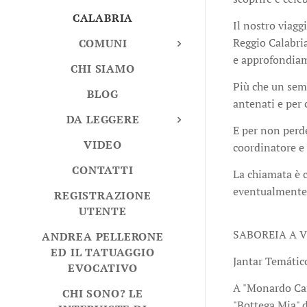
CALABRIA
Il nostro viaggi
Reggio Calabria
COMUNI
e approfondiamo
CHI SIAMO
Più che un semp
BLOG
antenati e per 
DA LEGGERE
E per non perde
VIDEO
coordinatore e 
CONTATTI
La chiamata è c
eventualmente 
REGISTRAZIONE
UTENTE
SABOREIA A 
ANDREA PELLERONE
ED IL TATUAGGIO
Jantar Temátic
EVOCATIVO
A "Monardo Caf
CHI SONO? LE
"Bottega Mia" d