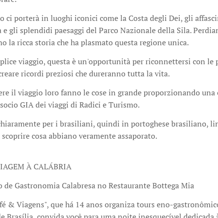
o ci porterà in luoghi iconici come la Costa degli Dei, gli affasc
 e gli splendidi paesaggi del Parco Nazionale della Sila. Perdia
 la ricca storia che ha plasmato questa regione unica.
lice viaggio, questa è un'opportunità per riconnettersi con le pr
creare ricordi preziosi che dureranno tutta la vita.
re il viaggio loro fanno le cose in grande proporzionando una c
socio GIA dei viaggi di Radici e Turismo.
hiaramente per i brasiliani, quindi in portoghese brasiliano, l
scoprire cosa abbiano veramente assaporato.
VIAGEM À CALÁBRIA
o de Gastronomia Calabresa no Restaurante Bottega Mia
é & Viagens", que há 14 anos organiza tours eno-gastronômicos
e Brasília, convida você para uma noite inesquecível dedicada à