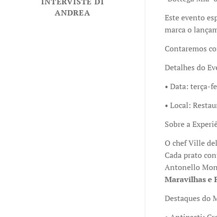
INTERVISTE DI
ANDREA
Este evento esp
marca o lançam
Contaremos com
Detalhes do Ev
• Data: terça-f
• Local: Restau
Sobre a Experi
O chef Ville de
Cada prato cont
Antonello Mona
Maravilhas e 
Destaques do 