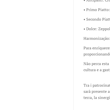
• Antipasti: Cr
• Primo Piatto
• Secondo Piatt
• Dolce: Zeppo
Harmonização
Para enriquece
proporcionand
Não perca esta 
cultura e a ga
Tra i patrocina
sarà presente a
terra, la sinerg