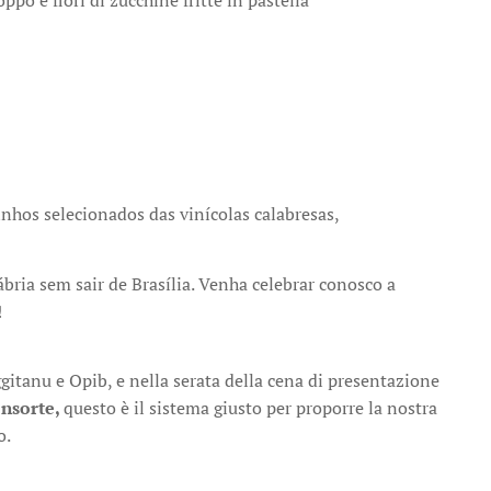
ppo e fiori di zucchine fritte in pastella
nhos selecionados das vinícolas calabresas,
bria sem sair de Brasília. Venha celebrar conosco a
!
ggitanu e Opib, e nella serata della cena di presentazione
onsorte,
questo è il sistema giusto per proporre la nostra
o.