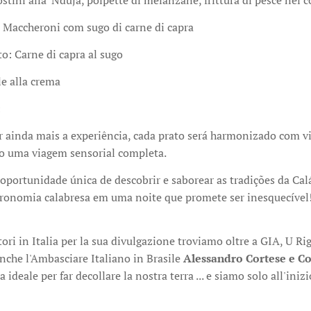
ostini alla 'Nduja, polpette di melanzane, frittura di pesce nel co
: Maccheroni com sugo di carne di capra
o: Carne di capra al sugo
le alla crema
:
r ainda mais a experiência, cada prato será harmonizado com vi
o uma viagem sensorial completa.
oportunidade única de descobrir e saborear as tradições da Calá
stronomia calabresa em uma noite que promete ser inesquecível
tori in Italia per la sua divulgazione troviamo oltre a GIA, U Ri
nche l'Ambasciare Italiano in Brasile
Alessandro Cortese e C
ia ideale per far decollare la nostra terra ... e siamo solo all'inizi