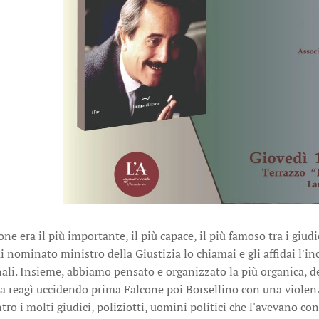
ne era il più importante, il più capace, il più famoso tra i giu
ui nominato ministro della Giustizia lo chiamai e gli affidai l'i
nali. Insieme, abbiamo pensato e organizzato la più organica, d
a reagì uccidendo prima Falcone poi Borsellino con una violenza
ro i molti giudici, poliziotti, uomini politici che l'avevano contr