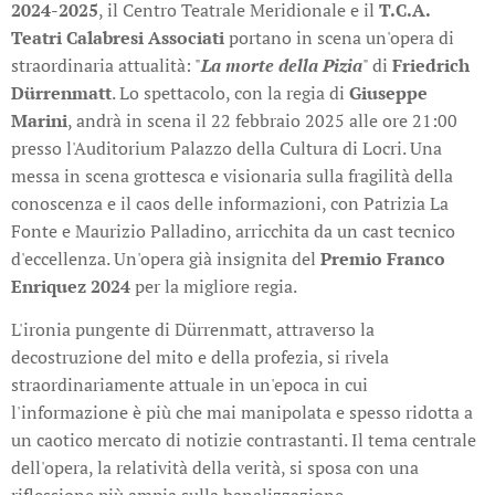
2024-2025
, il Centro Teatrale Meridionale e il
T.C.A.
Teatri Calabresi Associati
portano in scena un'opera di
straordinaria attualità: "
La morte della Pizia
" di
Friedrich
Dürrenmatt
. Lo spettacolo, con la regia di
Giuseppe
Marini
, andrà in scena il 22 febbraio 2025 alle ore 21:00
presso l'Auditorium Palazzo della Cultura di Locri. Una
messa in scena grottesca e visionaria sulla fragilità della
conoscenza e il caos delle informazioni, con Patrizia La
Fonte e Maurizio Palladino, arricchita da un cast tecnico
d'eccellenza. Un'opera già insignita del
Premio Franco
Enriquez 2024
per la migliore regia.
L'ironia pungente di Dürrenmatt, attraverso la
decostruzione del mito e della profezia, si rivela
straordinariamente attuale in un'epoca in cui
l'informazione è più che mai manipolata e spesso ridotta a
un caotico mercato di notizie contrastanti. Il tema centrale
dell'opera, la relatività della verità, si sposa con una
riflessione più ampia sulla banalizzazione