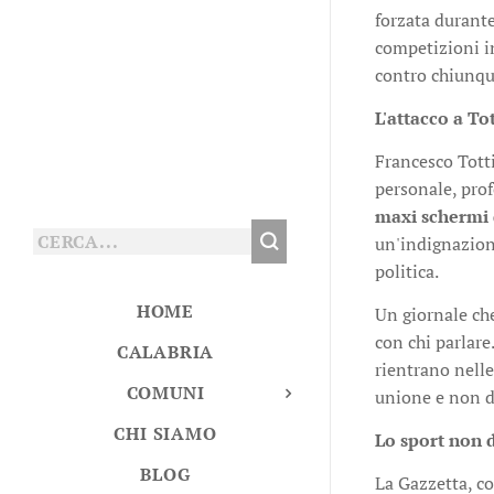
forzata durante
competizioni in
contro chiunqu
L'attacco a To
Francesco Totti
personale, prof
maxi schermi 
un'indignazion
politica.
HOME
Un giornale che
con chi parlare
CALABRIA
rientrano nell
COMUNI
unione e non d
CHI SIAMO
Lo sport non 
BLOG
La Gazzetta, c