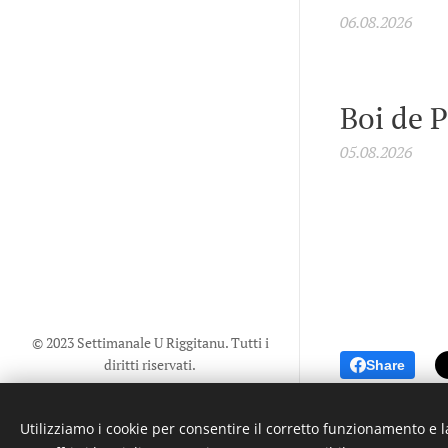
06.08.2026
Boi de 
05.08.2026
© 2023 Settimanale U Riggitanu. Tutti i
diritti riservati.
Share
Creato da La Zanzara -
U mastru
pignataru menti a manica a undi a
Utilizziamo i cookie per consentire il corretto funzionamento e l
voli