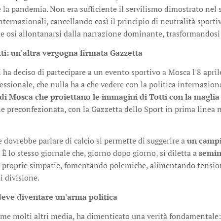
 la pandemia. Non era sufficiente il servilismo dimostrato nel s
ternazionali, cancellando così il principio di neutralità sportiv
e osi allontanarsi dalla narrazione dominante, trasformandosi 
tti: un'altra vergogna firmata Gazzetta
 ha deciso di partecipare a un evento sportivo a Mosca l'8 apri
essionale, che nulla ha a che vedere con la politica internazion
di Mosca che proiettano le immagini di Totti
con la magli
e preconfezionata, con la Gazzetta dello Sport in prima linea n
 dovrebbe parlare di calcio si permette di suggerire a
un campi
. È lo stesso giornale che, giorno dopo giorno, si diletta a
semin
e proprie simpatie, fomentando polemiche, alimentando tension
i divisione.
deve diventare un'arma politica
ome molti altri media, ha dimenticato una verità fondamentale