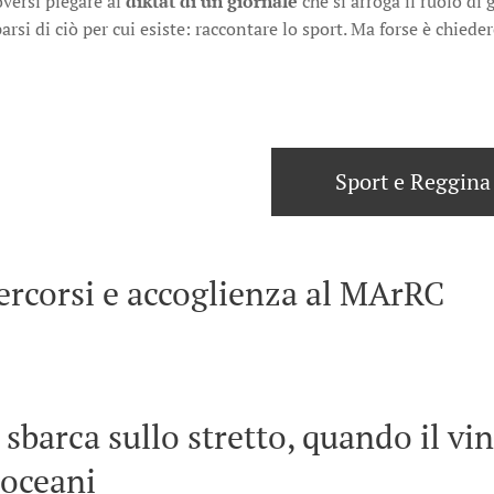
versi piegare ai
diktat di un giornale
che si arroga il ruolo di
arsi di ciò per cui esiste: raccontare lo sport. Ma forse è chiede
Sport e Reggina
ercorsi e accoglienza al MArRC
 sbarca sullo stretto, quando il vi
 oceani