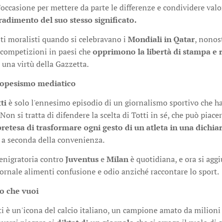
n'occasione per mettere da parte le differenze e condividere valo
tradimento del suo stesso significato.
ti moralisti quando si celebravano i
Mondiali in Qatar
, nonos
 competizioni in paesi che
opprimono la libertà di stampa e 
una virtù della Gazzetta.
piopesismo mediatico
ti
è solo l'ennesimo episodio di un giornalismo sportivo che ha
 Non si tratta di difendere la scelta di Totti in sé, che può pi
pretesa di trasformare ogni gesto di un atleta in una dichia
 a seconda della convenienza.
nigratoria contro
Juventus
e
Milan
è quotidiana, e ora si ag
ornale alimenti confusione e odio anziché raccontare lo sport.
lo che vuoi
i è un'icona del calcio italiano, un campione amato da milioni di