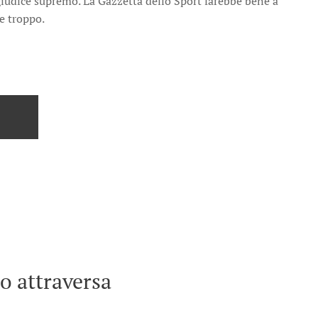
 giudice supremo. La Gazzetta dello Sport farebbe bene a
re troppo.
no attraversa