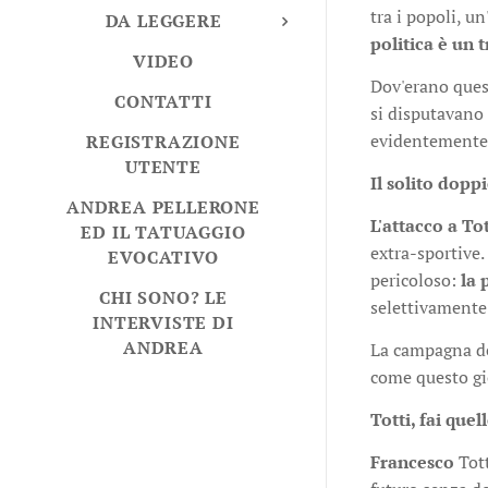
tra i popoli, u
DA LEGGERE
politica è un 
VIDEO
Dov'erano ques
CONTATTI
si disputavano
evidentemente 
REGISTRAZIONE
UTENTE
Il solito dop
ANDREA PELLERONE
L'attacco a Tot
ED IL TATUAGGIO
extra-sportive.
EVOCATIVO
pericoloso:
la 
CHI SONO? LE
selettivamente
INTERVISTE DI
ANDREA
La campagna de
come questo gi
Totti, fai quel
Francesco
Tott