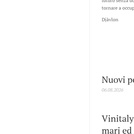
futuro senza do
tornare a occup
Djàvlon
Nuovi p
06.08.2026
Vinitaly
mari ed