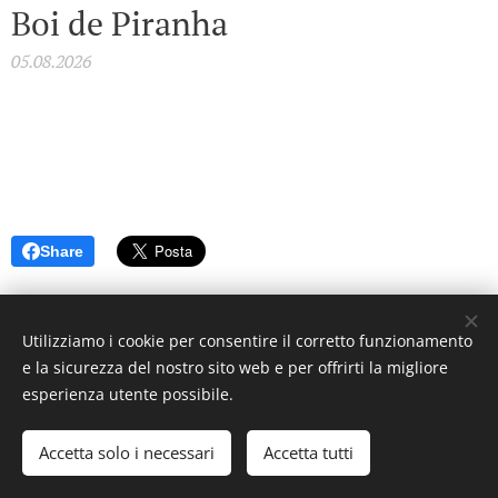
Boi de Piranha
05.08.2026
Share
Utilizziamo i cookie per consentire il corretto funzionamento
e la sicurezza del nostro sito web e per offrirti la migliore
© 2023 Settimanale U Riggitanu. Tutti i diritti riservati.
esperienza utente possibile.
Creato da La Zanzara -
U mastru pignataru menti a manica a
undi a voli
Accetta solo i necessari
Accetta tutti
Cookies